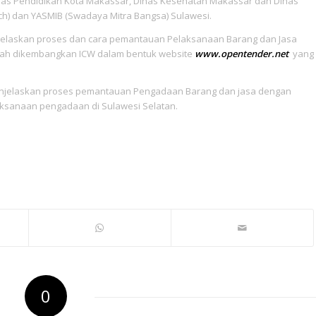
nas Pendidikan Kota Makassar, Dinas Kesehatan Makassar dan Dinas
h) dan YASMIB (Swadaya Mitra Bangsa) Sulawesi.
enjelaskan proses dan cara pemantauan Pelaksanaan Barang dan Jasa
telah dikembangkan ICW dalam bentuk website
www.opentender.net
yang
 menjelaskan proses pemantauan Pengadaan Barang dan jasa dengan
ksanaan pengadaan di Sulawesi Selatan.
0