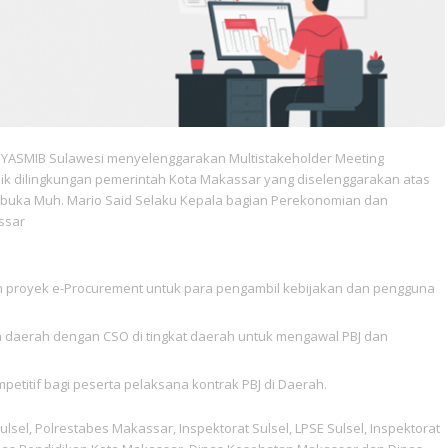
, YASMIB Sulawesi menyelenggarakan Multistakeholder Meeting
k dilingkungan pemerintah Kota Makassar yang diselenggarakan atas
 dibuka Muh. Mario Said Selaku Kepala bagian Perekonomian dan
ssar
royek e-Procurement untuk para pengambil kebijakan dan pengguna
 daerah dengan CSO di tingkat daerah untuk mengawal PBJ dan
etitif bagi peserta pelaksana kontrak PBJ di Daerah.
lsel, Polrestabes Makassar, Inspektorat Sulsel, LPSE Sulsel, Inspektorat