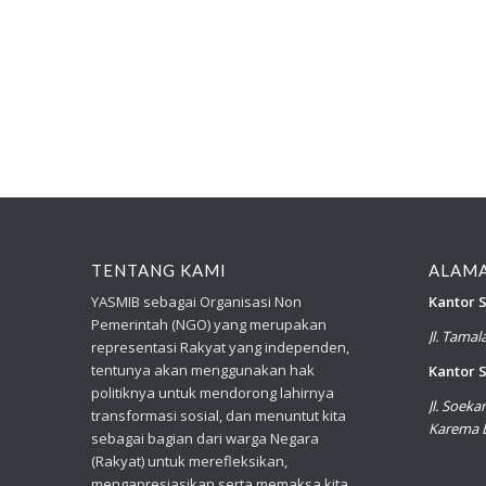
TENTANG KAMI
ALAM
YASMIB sebagai Organisasi Non
Kantor S
Pemerintah (NGO) yang merupakan
Jl. Tama
representasi Rakyat yang independen,
tentunya akan menggunakan hak
Kantor S
politiknya untuk mendorong lahirnya
Jl. Soek
transformasi sosial, dan menuntut kita
Karema B
sebagai bagian dari warga Negara
(Rakyat) untuk merefleksikan,
mengapresiasikan serta memaksa kita