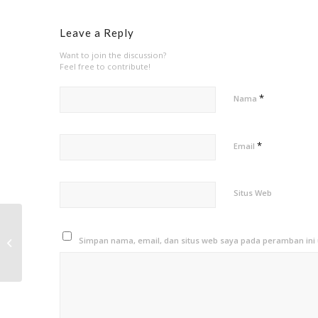
Leave a Reply
Want to join the discussion?
Feel free to contribute!
*
Nama
*
Email
Situs Web
Workshop Strategi
Akselerasi Sulbar
Simpan nama, email, dan situs web saya pada peramban ini 
dalam penurunan AKI
dan AKB