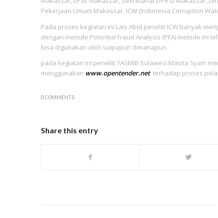
Makassar, LPSE Makassar, Sekretariat DPR-D Makassar, Di
Pekerjaan Umum Makassar, ICW (Indonesia Corruption Watc
Pada proses kegiatan ini Lais Abid peneliti ICW banyak m
dengan metode Potential Fraud Analysis (PFA) metode ini 
bisa digunakan oleh siapapun dimanapun.
pada kegiatan ini peneliti YASMIB Sulawesi Masita Syam
menggunakan
www.opentender.net
terhadap proses pela
0 COMMENTS
Share this entry