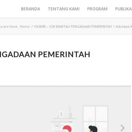
BERANDA
TENTANG KAMI
PROGRAM
PUBLIKA
u are here:
Home
/
YASMIB – ICW MANTAU PENGADAAN PEMERINTAH
/
Advokasi 
ENGADAAN PEMERINTAH