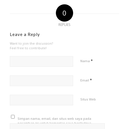
0
REPLIES
Leave a Reply
Want to join the discussion?
Feel free to contribute!
*
Nama
*
Email
Situs Web
Simpan nama, email, dan situs web saya pada
peramban ini untuk komentar saya berikutnya.