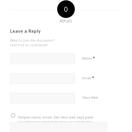
0
REPLIES
Leave a Reply
Want to join the discussion?
Feel free to contribute!
*
Nama
*
Email
Situs Web
Simpan nama, email, dan situs web saya pada
peramban ini untuk komentar saya berikutnya.