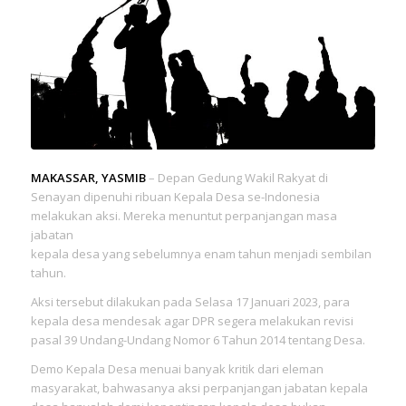
MAKASSAR, YASMIB
– Depan Gedung Wakil Rakyat di
Senayan dipenuhi ribuan Kepala Desa se-Indonesia
melakukan aksi. Mereka menuntut perpanjangan masa
jabatan
kepala desa yang sebelumnya enam tahun menjadi sembilan
tahun.
Aksi tersebut dilakukan pada Selasa 17 Januari 2023, para
kepala desa mendesak agar DPR segera melakukan revisi
pasal 39 Undang-Undang Nomor 6 Tahun 2014 tentang Desa.
Demo Kepala Desa menuai banyak kritik dari eleman
masyarakat, bahwasanya aksi perpanjangan jabatan kepala