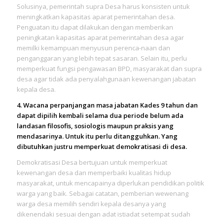
Solusinya, pemerintah supra Desa harus konsisten untuk
meningkatkan kapasitas aparat pemerintahan desa.
Penguatan itu dapat dilakukan dengan memberikan
peningkatan kapasitas aparat pemerintahan desa agar
memilki kemampuan menyusun perenca-naan dan
penganggaran yang lebih tepat sasaran. Selain itu, perlu
memperkuat fungsi pengawasan BPD, masyarakat dan supra
desa agar tidak ada penyalahgunaan kewenangan jabatan
kepala desa.
4. Wacana perpanjangan masa jabatan Kades 9 tahun dan
dapat dipilih kembali selama dua periode belum ada
landasan filosofis, sosiologis maupun praksis yang
mendasarinya. Untuk itu perlu ditangguhkan. Yang
dibutuhkan justru memperkuat demokratisasi di desa.
Demokratisasi Desa bertujuan untuk memperkuat
kewenangan desa dan memperbaiki kualitas hidup
masyarakat, untuk mencapainya diperlukan pendidikan politik
warga yang baik. Sebagai catatan, pemberian wewenang
warga desa memilih sendiri kepala desanya yang
dikenendaki sesuai dengan adat istiadat setempat sudah