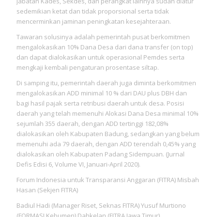
jabatan Kades, Sekdes, dan perangkat lainnya sudah diatur
sedemikian ketat dan tidak proporsional serta tidak
mencerminkan jaminan peningkatan kesejahteraan.
Tawaran solusinya adalah pemerintah pusat berkomitmen
mengalokasikan 10% Dana Desa dari dana transfer (on top)
dan dapat dialokasikan untuk operasional Pemdes serta
mengkaji kembali pengaturan prosentase siltap.
Di samping itu, pemerintah daerah juga diminta berkomitmen
mengalokasikan ADD minimal 10 % dari DAU plus DBH dan
bagi hasil pajak serta retribusi daerah untuk desa. Posisi
daerah yang telah memenuhi Alokasi Dana Desa minimal 10%
sejumlah 355 daerah, dengan ADD tertinggi 182,08%
dialokasikan oleh Kabupaten Badung, sedangkan yang belum
memenuhi ada 79 daerah, dengan ADD terendah 0,45% yang
dialokasikan oleh Kabupaten Padang Sidempuan. (Jurnal
Defis Edisi 6, Volume VI, Januari-April 2020).
Forum Indonesia untuk Transparansi Anggaran (FITRA) Misbah
Hasan (Sekjen FITRA)
Badiul Hadi (Manager Riset, Seknas FITRA) Yusuf Murtiono
(FORMASI Kebumen) Dahkelan (FITRA Jawa Timur)