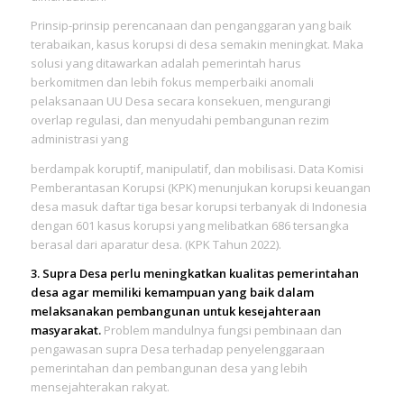
Prinsip-prinsip perencanaan dan penganggaran yang baik
terabaikan, kasus korupsi di desa semakin meningkat. Maka
solusi yang ditawarkan adalah pemerintah harus
berkomitmen dan lebih fokus memperbaiki anomali
pelaksanaan UU Desa secara konsekuen, mengurangi
overlap regulasi, dan menyudahi pembangunan rezim
administrasi yang
berdampak koruptif, manipulatif, dan mobilisasi. Data Komisi
Pemberantasan Korupsi (KPK) menunjukan korupsi keuangan
desa masuk daftar tiga besar korupsi terbanyak di Indonesia
dengan 601 kasus korupsi yang melibatkan 686 tersangka
berasal dari aparatur desa. (KPK Tahun 2022).
3. Supra Desa perlu meningkatkan kualitas pemerintahan
desa agar memiliki kemampuan yang baik dalam
melaksanakan pembangunan untuk kesejahteraan
masyarakat.
Problem mandulnya fungsi pembinaan dan
pengawasan supra Desa terhadap penyelenggaraan
pemerintahan dan pembangunan desa yang lebih
mensejahterakan rakyat.