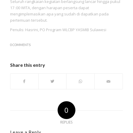
Seluruh rangkaian kegiatan berlangsung lancar hingga pukul
17 :00 WITA, dengan harapan peserta dapat
mengimplemasikan apa yang sudah di dapatkan pada
pertemuan tersebut.
Penulis: Hasrini, PO Program WLCBP YASMIB Sulawesi
0 COMMENTS
Share this entry
0
REPLIES
Leave a Reply