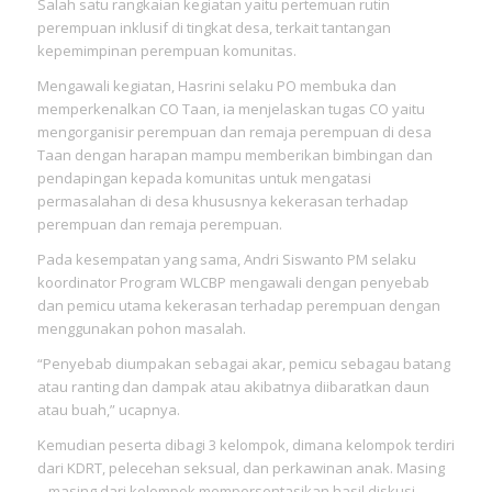
Salah satu rangkaian kegiatan yaitu pertemuan rutin
perempuan inklusif di tingkat desa, terkait tantangan
kepemimpinan perempuan komunitas.
Mengawali kegiatan, Hasrini selaku PO membuka dan
memperkenalkan CO Taan, ia menjelaskan tugas CO yaitu
mengorganisir perempuan dan remaja perempuan di desa
Taan dengan harapan mampu memberikan bimbingan dan
pendapingan kepada komunitas untuk mengatasi
permasalahan di desa khususnya kekerasan terhadap
perempuan dan remaja perempuan.
Pada kesempatan yang sama, Andri Siswanto PM selaku
koordinator Program WLCBP mengawali dengan penyebab
dan pemicu utama kekerasan terhadap perempuan dengan
menggunakan pohon masalah.
“Penyebab diumpakan sebagai akar, pemicu sebagau batang
atau ranting dan dampak atau akibatnya diibaratkan daun
atau buah,” ucapnya.
Kemudian peserta dibagi 3 kelompok, dimana kelompok terdiri
dari KDRT, pelecehan seksual, dan perkawinan anak. Masing
– masing dari kelompok mempersentasikan hasil diskusi