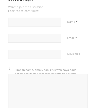
Want to join the discussion?
Feel free to contribute!
*
Nama
*
Email
Situs Web
Simpan nama, email, dan situs web saya pada
peramban ini untuk komentar saya berikutnya.