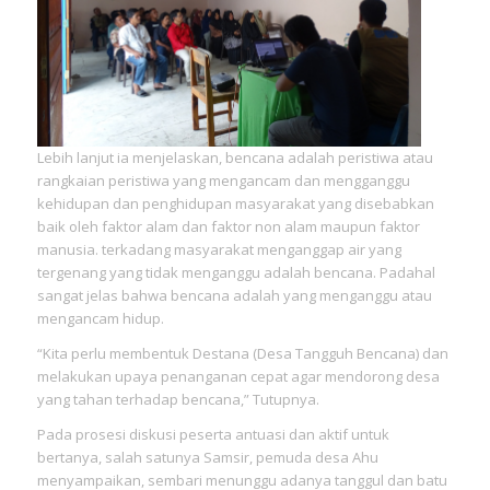
Lebih lanjut ia menjelaskan, bencana adalah peristiwa atau
rangkaian peristiwa yang mengancam dan mengganggu
kehidupan dan penghidupan masyarakat yang disebabkan
baik oleh faktor alam dan faktor non alam maupun faktor
manusia. terkadang masyarakat menganggap air yang
tergenang yang tidak menganggu adalah bencana. Padahal
sangat jelas bahwa bencana adalah yang menganggu atau
mengancam hidup.
“Kita perlu membentuk Destana (Desa Tangguh Bencana) dan
melakukan upaya penanganan cepat agar mendorong desa
yang tahan terhadap bencana,” Tutupnya.
Pada prosesi diskusi peserta antuasi dan aktif untuk
bertanya, salah satunya Samsir, pemuda desa Ahu
menyampaikan, sembari menunggu adanya tanggul dan batu