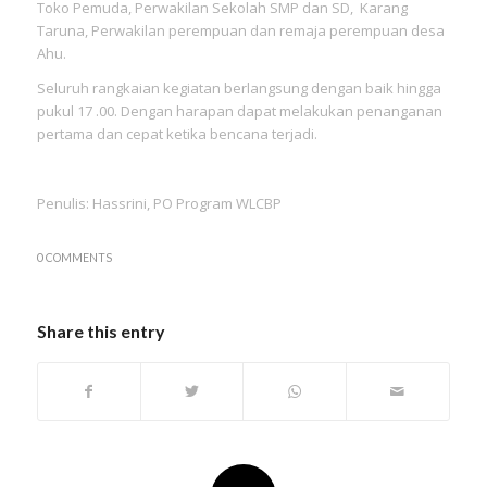
Toko Pemuda, Perwakilan Sekolah SMP dan SD, Karang
Taruna, Perwakilan perempuan dan remaja perempuan desa
Ahu.
Seluruh rangkaian kegiatan berlangsung dengan baik hingga
pukul 17 .00. Dengan harapan dapat melakukan penanganan
pertama dan cepat ketika bencana terjadi.
Penulis: Hassrini, PO Program WLCBP
0 COMMENTS
Share this entry