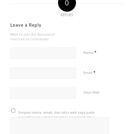
0
REPLIES
Leave a Reply
Want to join the discussion?
Feel free to contribute!
*
Nama
*
Email
Situs Web
Simpan nama, email, dan situs web saya pada
peramban ini untuk komentar saya berikutnya.