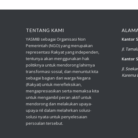
TENTANG KAMI
ALAM
YASMIB sebagai Organisasi Non
Kantor S
Pemerintah (NGO) yang merupakan
Jl. Tama
representasi Rakyat yang independen,
tentunya akan menggunakan hak
Kantor S
politiknya untuk mendorong lahirnya
Jl. Soek
transformasi sosial, dan menuntut kita
Karema B
sebagai bagian dari warga Negara
(Rakyat) untuk merefleksikan,
mengapresiasikan serta memaksa kita
untuk mengambil peran aktif untuk
mendorong dan melakukan upaya-
upaya riil dalam melahirkan solusi-
solusi nyata untuk penyelesaian
persoalan tersebut.