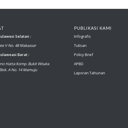
AT
PUBLIKASI KAMI
ulawesi Selatan :
Infografis
late V No. 48 Makassar
Tulisan
ulaweasi Barat :
Policy Brief
arno Hatta Komp. Bukit Wisata
APBD
lok. A No. 14 Mamuju
Laporan Tahunan