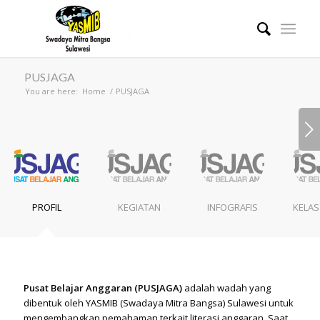
PUSJAGA
You are here:
Home
/
PUSJAGA
Next
PROFIL
KEGIATAN
INFOGRAFIS
KELAS
Pusat Belajar Anggaran (PUSJAGA)
adalah wadah yang
dibentuk oleh YASMIB (Swadaya Mitra Bangsa) Sulawesi untuk
mengembangkan pemahaman terkait literasi anggaran. Saat