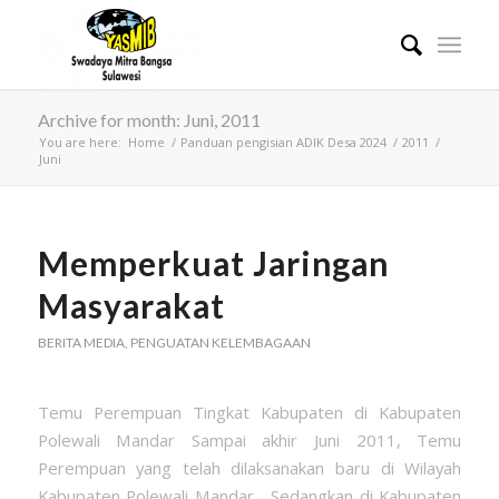
Archive for month: Juni, 2011
You are here:
Home
/
Panduan pengisian ADIK Desa 2024
/
2011
/
Juni
Memperkuat Jaringan
Masyarakat
BERITA MEDIA
,
PENGUATAN KELEMBAGAAN
Temu Perempuan Tingkat Kabupaten di Kabupaten
Polewali Mandar Sampai akhir Juni 2011, Temu
Perempuan yang telah dilaksanakan baru di Wilayah
Kabupaten Polewali Mandar. Sedangkan di Kabupaten