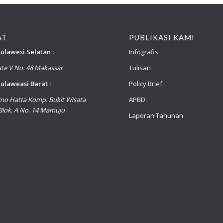
AT
PUBLIKASI KAMI
ulawesi Selatan :
Infografis
late V No. 48 Makassar
Tulisan
ulaweasi Barat :
Policy Brief
arno Hatta Komp. Bukit Wisata
APBD
lok. A No. 14 Mamuju
Laporan Tahunan