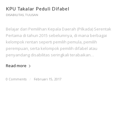
KPU Takalar Peduli Difabel
DISABILITAS
,
TULISAN
Belajar dari Pemilihan Kepala Daerah (Pilkada) Serentak
Pertama di tahun 2015 sebelumnya, di mana berbagai
kelompok rentan seperti pemilih pemula, pemilih
perempuan, serta kelompok pemilih difabel atau
penyandang disabilitas seringkali terabaikan…
Read more
0 Comments
/
Februari 15, 2017