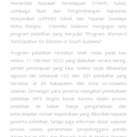
Pemerhati Masalah Perempuan (YPMP) Sulsel,
Lembaga Riset dan Pengembangan Kapasitas
Masyarakat (LRPKM) Sulsel, dan Yayasan Swadaya
Mitra Bangsa (Yasmib) Sulawesi mengagas satu
program pelatihan yang berjudul “Program
Women’s
Participation for Election in South Sulawesi
”.
Program pelatihan tersebut telah mulai pada hari
selasa, 11 Okrober 2022 yang dilakukan secara daring.
Jumlah perempuan yang lulus seleksi sejak dibukanya
Agustus lalu sebanyak 102 dari 205 pendaftar yang
tersebar di 24 Kabupaten dan Kota se-Sulawesi
Selatan. Semangat para peserta mengikuti pembukaan
pelatihan WPE begitu besar karena dalam proses
pelatihan ini bukan hanya pengetahuan dan
keterampilan terkait kepemiluan yang diberikan kepada
peserta pelatihan, tetapi juga informasi dasar seputar
proses seleksi penerimaan penyelenggara pemilu
dalam hal ini KPU dan Bawaslu baik di tingkat Provinsi