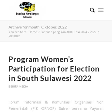
Archive for month: Oktober, 2022
You are here:
Home
/
Panduan pengisian ADIK Desa 2024
/
2022
/
Oktober
Program Women’s
Participation for Election
in South Sulawesi 2022
BERITA MEDIA
Forum Imformasi & Komunikasi Organisasi Non
Pemerintah (FIK ORNOP) Sulsel bersama Yayasan