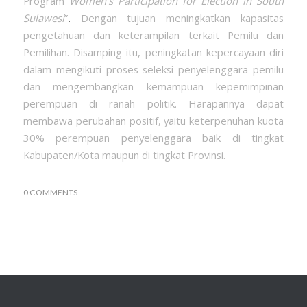
Program
Women’s Participation for Election in South
Sulawesi
”
.
Dengan tujuan meningkatkan kapasitas
pengetahuan dan keterampilan terkait Pemilu dan
Pemilihan. Disamping itu, peningkatan kepercayaan diri
dalam mengikuti proses seleksi penyelenggara pemilu
dan mengembangkan kemampuan kepemimpinan
perempuan di ranah politik. Harapannya dapat
membawa perubahan positif, yaitu keterpenuhan kuota
30% perempuan penyelenggara baik di tingkat
Kabupaten/Kota maupun di tingkat Provinsi.
0 COMMENTS