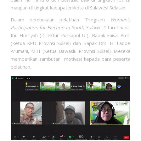
maupun di tingkat kabupaten/kota di Sulawesi Selatan.
Dalam pembukaan pelatihan “Program
Women’s
Participation for Election in South Sulawesi
” turut hadir
Ibu Hurriyah (Direktur Puskapol UI), Bapak Faisal Amir
(Ketua KPU Provinsi Sulsel) dan Bapak Drs. H. Laode
Arumahi, M.H (Ketua Bawaslu Provinsi Sulsel). Mereka
memberikan sambutan motivasi kepada para peserta
pelatihan.