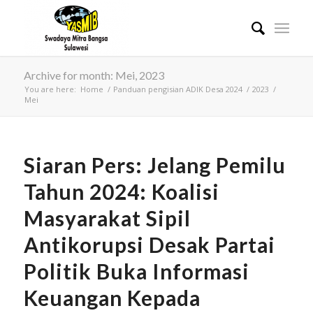
Archive for month: Mei, 2023
You are here:
Home
/
Panduan pengisian ADIK Desa 2024
/
2023
/
Mei
Siaran Pers: Jelang Pemilu
Tahun 2024: Koalisi
Masyarakat Sipil
Antikorupsi Desak Partai
Politik Buka Informasi
Keuangan Kepada