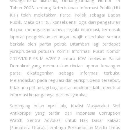
Sebagaimana diketahui, Undang-Undang Nomor 14
Tahun 2008 tentang Keterbukaan Informasi Publik (UU
KIP) telah meletakkan Partai Politik sebagai Badan
Publik. Maka dari itu, konsekuensi logis dari pengaturan
itu pun menegaskan bahwa segala informasi, termasuk
laporan pengelolaan keuangan, wajib disediakan secara
berkala oleh partai politik. Ditambah lagi terdapat
yurisprudensi putusan Komisi Informasi Pusat Nomor
207/VI/KIP-PS-M-A/2012 antara ICW melawan Partai
Demokrat yang memutuskan rincian laporan keuangan
partai dikategorikan sebagai informasi terbuka.
Melandaskan pada regulasi dan yurisprudensi tersebut,
tidak ada pilihan lagi bagi partai untuk berdalih menutupi
informasi keuangannya dari masyarakat.
Sepanjang bulan April lalu, Koalisi Masyarakat Sipil
Antikorupsi yang terdiri dari Indonesia Corruption
Watch, Sentra Advokasi untuk Hak Dasar Rakyat
(Sumatera Utara), Lembaga Perkumpulan Media Lintas