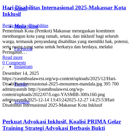
Hari Disabilitas Internasional 2025-Makassar Kota
Search
Inklusif
Berita Media
,
Disabilitas
Menu
Menu
Pemerintah Kota (Pemkot) Makassar menegaskan komitmen
membangun kota yang ramah, setara, dan inklusif bagi seluruh
warga, termasuk penyandang disabilitas yang memiliki hak, potensi,
serta ruang yang sama untuk berkarya dan berdaya, melalui
Facebook
Peringatan…
Read more
0 Comments
Instagram
/
Desember 14, 2025
https://yasmibsulawesi.org/wp-content/uploads/2025/12/Hari-
Disabilitas-Internasional-2025-monumen-mandala.jpg
395
700
Twitter
adminyasmib
http://yasmibsulawesi.org/wp-
content/uploads/2022/07/Logo-YASMIB-300x160.png
adminyasmib
2025-12-14 13:43:24
2025-12-27 14:25:53
Hari
Youtube
Disabilitas Internasional 2025-Makassar Kota Inklusif
Perkuat Advokasi Inklusif, Koalisi PRIMA Gelar
Training Strategi Advokasi Berbasis Bukti