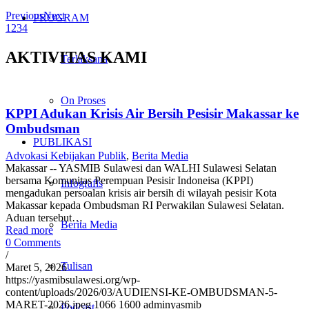
Previous
Next
PROGRAM
1
2
3
4
AKTIVITAS KAMI
Terlaksana
On Proses
KPPI Adukan Krisis Air Bersih Pesisir Makassar ke
Ombudsman
PUBLIKASI
Advokasi Kebijakan Publik
,
Berita Media
Makassar -- YASMIB Sulawesi dan WALHI Sulawesi Selatan
bersama Komunitas Perempuan Pesisir Indoneisa (KPPI)
Infografis
mengadukan persoalan krisis air bersih di wilayah pesisir Kota
Makassar kepada Ombudsman RI Perwakilan Sulawesi Selatan.
Aduan tersebut…
Berita Media
Read more
0 Comments
/
Tulisan
Maret 5, 2026
https://yasmibsulawesi.org/wp-
content/uploads/2026/03/AUDIENSI-KE-OMBUDSMAN-5-
MARET-2026.jpeg
1066
1600
adminyasmib
Podcast