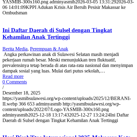
YASMIB-300x160.png
adminyasmib
2026-03-05 13:31:29
2026-03-
06 14:01:09
KPPI Adukan Krisis Air Bersih Pesisir Makassar ke
Ombudsman
Ini Daftar Daerah di Sulsel dengan Tingkat
Kehamilan Anak Tertinggi
Berita Media
,
Perempuan & Anak
Angka perkawinan anak di Sulawesi Selatan masih menjadi
pekerjaan rumah besar. Meski menunjukkan tren fluktuatif,
prevalensinya tetap berada di atas rata-rata nasional dan menyimpan
dampak sosial yang luas. Mulai dari putus sekolah,…
Read more
0 Comments
/
Desember 18, 2025
https://yasmibsulawesi.org/wp-content/uploads/2025/12/BERANI-
II.webp
366
653
adminyasmib
http://yasmibsulawesi.org/wp-
content/uploads/2022/07/Logo-YASMIB-300x160.png
adminyasmib
2025-12-18 13:17:43
2025-12-27 13:24:24
Ini Daftar
Daerah di Sulsel dengan Tingkat Kehamilan Anak Tertinggi