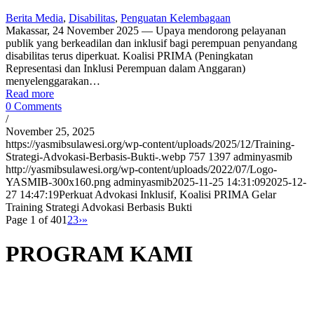
Berita Media
,
Disabilitas
,
Penguatan Kelembagaan
Makassar, 24 November 2025 — Upaya mendorong pelayanan
publik yang berkeadilan dan inklusif bagi perempuan penyandang
disabilitas terus diperkuat. Koalisi PRIMA (Peningkatan
Representasi dan Inklusi Perempuan dalam Anggaran)
menyelenggarakan…
Read more
0 Comments
/
November 25, 2025
https://yasmibsulawesi.org/wp-content/uploads/2025/12/Training-
Strategi-Advokasi-Berbasis-Bukti-.webp
757
1397
adminyasmib
http://yasmibsulawesi.org/wp-content/uploads/2022/07/Logo-
YASMIB-300x160.png
adminyasmib
2025-11-25 14:31:09
2025-12-
27 14:47:19
Perkuat Advokasi Inklusif, Koalisi PRIMA Gelar
Training Strategi Advokasi Berbasis Bukti
Page 1 of 40
1
2
3
›
»
PROGRAM KAMI