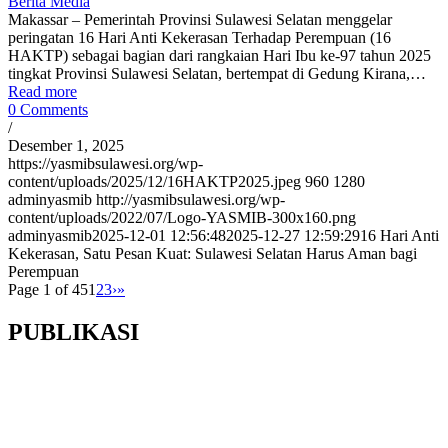
Berita Media
Makassar – Pemerintah Provinsi Sulawesi Selatan menggelar
peringatan 16 Hari Anti Kekerasan Terhadap Perempuan (16
HAKTP) sebagai bagian dari rangkaian Hari Ibu ke-97 tahun 2025
tingkat Provinsi Sulawesi Selatan, bertempat di Gedung Kirana,…
Read more
0 Comments
/
Desember 1, 2025
https://yasmibsulawesi.org/wp-
content/uploads/2025/12/16HAKTP2025.jpeg
960
1280
adminyasmib
http://yasmibsulawesi.org/wp-
content/uploads/2022/07/Logo-YASMIB-300x160.png
adminyasmib
2025-12-01 12:56:48
2025-12-27 12:59:29
16 Hari Anti
Kekerasan, Satu Pesan Kuat: Sulawesi Selatan Harus Aman bagi
Perempuan
Page 1 of 45
1
2
3
›
»
PUBLIKASI