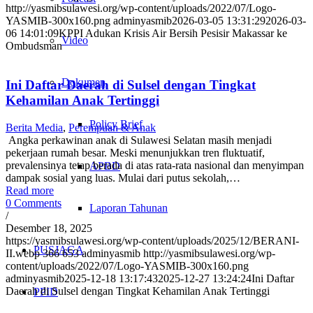
http://yasmibsulawesi.org/wp-content/uploads/2022/07/Logo-
YASMIB-300x160.png
adminyasmib
2026-03-05 13:31:29
2026-03-
06 14:01:09
KPPI Adukan Krisis Air Bersih Pesisir Makassar ke
Video
Ombudsman
Dokumen
Ini Daftar Daerah di Sulsel dengan Tingkat
Kehamilan Anak Tertinggi
Policy Brief
Berita Media
,
Perempuan & Anak
Angka perkawinan anak di Sulawesi Selatan masih menjadi
pekerjaan rumah besar. Meski menunjukkan tren fluktuatif,
prevalensinya tetap berada di atas rata-rata nasional dan menyimpan
APBD
dampak sosial yang luas. Mulai dari putus sekolah,…
Read more
0 Comments
Laporan Tahunan
/
Desember 18, 2025
https://yasmibsulawesi.org/wp-content/uploads/2025/12/BERANI-
PUSJAGA
II.webp
366
653
adminyasmib
http://yasmibsulawesi.org/wp-
content/uploads/2022/07/Logo-YASMIB-300x160.png
adminyasmib
2025-12-18 13:17:43
2025-12-27 13:24:24
Ini Daftar
Daerah di Sulsel dengan Tingkat Kehamilan Anak Tertinggi
PPID