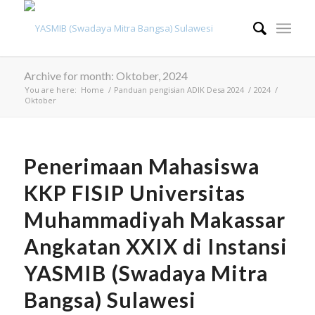
Archive for month: Oktober, 2024
You are here:
Home
/
Panduan pengisian ADIK Desa 2024
/
2024
/
Oktober
Penerimaan Mahasiswa
KKP FISIP Universitas
Muhammadiyah Makassar
Angkatan XXIX di Instansi
YASMIB (Swadaya Mitra
Bangsa) Sulawesi