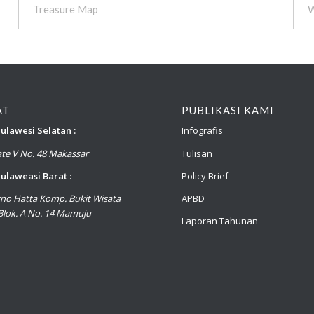
Treasure Map
W
AT
PUBLIKASI KAMI
ulawesi Selatan :
Infografis
late V No. 48 Makassar
Tulisan
ulaweasi Barat :
Policy Brief
arno Hatta Komp. Bukit Wisata
APBD
lok. A No. 14 Mamuju
Laporan Tahunan