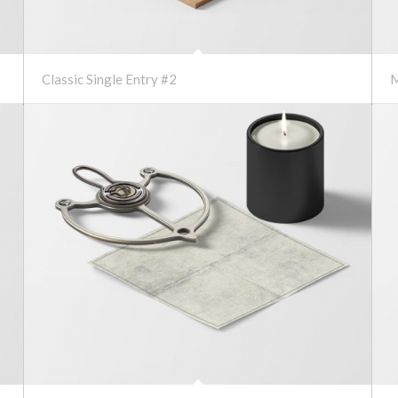
Classic Single Entry #2
M