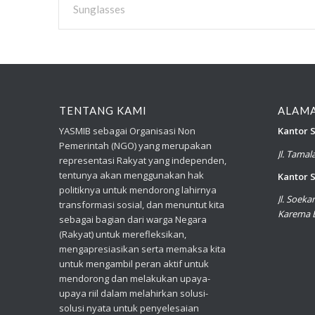
Sunglasses
TENTANG KAMI
ALAM
YASMIB sebagai Organisasi Non
Kantor S
Pemerintah (NGO) yang merupakan
Jl. Tama
representasi Rakyat yang independen,
tentunya akan menggunakan hak
Kantor S
politiknya untuk mendorong lahirnya
Jl. Soek
transformasi sosial, dan menuntut kita
Karema B
sebagai bagian dari warga Negara
(Rakyat) untuk merefleksikan,
mengapresiasikan serta memaksa kita
untuk mengambil peran aktif untuk
mendorong dan melakukan upaya-
upaya riil dalam melahirkan solusi-
solusi nyata untuk penyelesaian