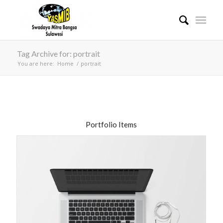
Tag Archive for: portrait
You are here:
Home
/
portrait
Portfolio Items