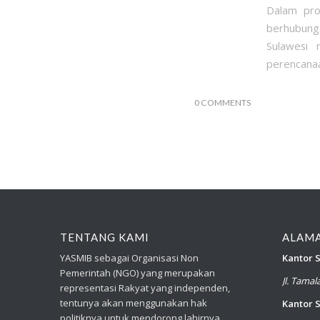
Dalam pro
berhubunga
Sulawesi
perencanaa
0 COMMENTS
TENTANG KAMI
ALAM
YASMIB sebagai Organisasi Non
Kantor S
Pemerintah (NGO) yang merupakan
Jl. Tama
representasi Rakyat yang independen,
tentunya akan menggunakan hak
Kantor S
politiknya untuk mendorong lahirnya