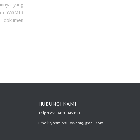
annya yang
 tim YASMIB
g dokumen
HUBUNGI KAMI
Telp/Fax: 0411-845158
Email: yasmibsulawesi@gmail.com