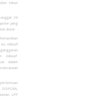
tober tahun
tanggal 24
mpone yang
aten Bone
 Memastikan
su inklusif
enganggaran
 Inklusif
pai dalam
perencanaan
, pertemuan
A, DISPORA,
kanan, LPP