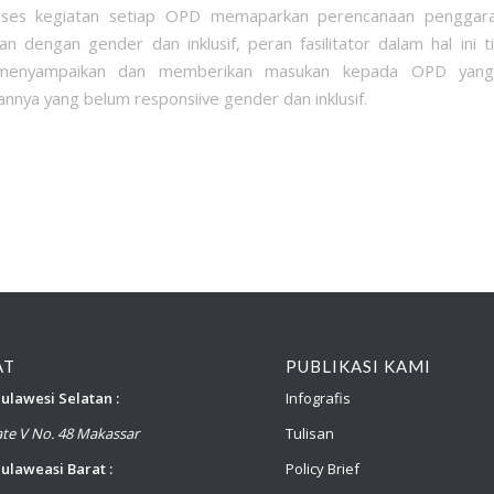
ses kegiatan setiap OPD memaparkan perencanaan penggar
n dengan gender dan inklusif, peran fasilitator dalam hal ini
 menyampaikan dan memberikan masukan kepada OPD yan
nnya yang belum responsiive gender dan inklusif.
AT
PUBLIKASI KAMI
ulawesi Selatan :
Infografis
late V No. 48 Makassar
Tulisan
ulaweasi Barat :
Policy Brief