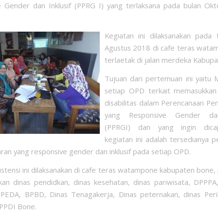
 Gender dan Inklusif (PPRG I) yang terlaksana pada bulan Ok
Kegiatan ini dilaksanakan pada 
Agustus 2018 di cafe teras wata
terlaetak di jalan merdeka Kabup
Tujuan dari pertemuan ini yaitu
setiap OPD terkait memasukkan i
disabilitas dalam Perencanaan P
yang Responsive Gender dan
(PPRGI) dan yang ingin dica
kegiatan ini adalah tersedianya 
an yang responsive gender dan inklusif pada setiap OPD.
sistensi ini dilaksanakan di cafe teras watampone kabupaten bone
tkan dinas pendidkan, dinas kesehatan, dinas pariwisata, DPPP
PPEDA, BPBD, Dinas Tenagakerja, Dinas peternakan, dinas Peri
PPDI Bone.