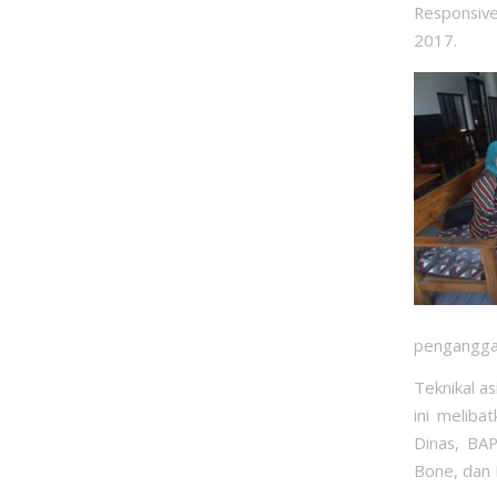
Responsive
2017.
penganggar
Teknikal a
ini meliba
Dinas, BA
Bone, dan 