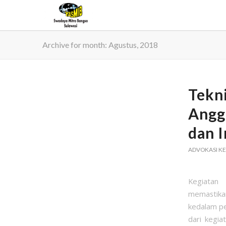
Archive for month: Agustus, 2018
Tekni
Angg
dan I
ADVOKASI KE
Kegiatan 
memastika
kedalam pe
dari kegi