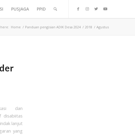
SI
PUSJAGA
PPID
 here:
Home
/
Panduan pengisian ADIK Desa 2024
/
2018
/
Agustus
der
fikasi dan
disabiitas
ndak lanjut
garan yang