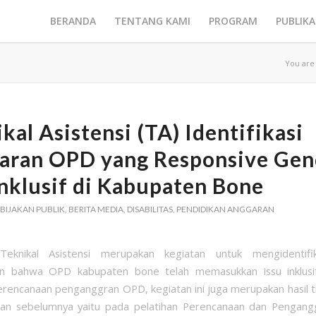
BERANDA
TENTANG KAMI
PROGRAM
PUBLIKA
You are
kal Asistensi (TA) Identifikasi
aran OPD yang Responsive Gen
nklusif di Kabupaten Bone
BIJAKAN PUBLIK
,
BERITA MEDIA
,
DISABILITAS
,
PENDIDIKAN ANGGARAN
Teknikal Asistensi merupakan kegiatan untuk mengidenti
n bahwa OPD kabupaten bone telah memasukkan issu inklusif 
rencanaan penganggran OPD, kegiatan ini juga merupakan hasil ti
atan sebelumnya yaitu pada pelatihan Perencanaan dan Pengang