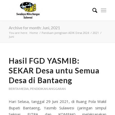
Archive for month: Juni, 2021
You are here:
Home
/
Panduan pengisian ADIK Desa 2024
/
2021
/
Juni
Hasil FGD YASMIB:
SEKAR Desa untu Semua
Desa di Bantaeng
BERITA MEDIA
,
PENDIDIKAN ANGGARAN
Hari Selasa, tanggal 29 Juni 2021, di Ruang Pola Wakil
Bupati Bantaeng, Yasmib Sulawesi (jaringan simpul
Seknas FITRA dan KOMPAK) melaksanakan