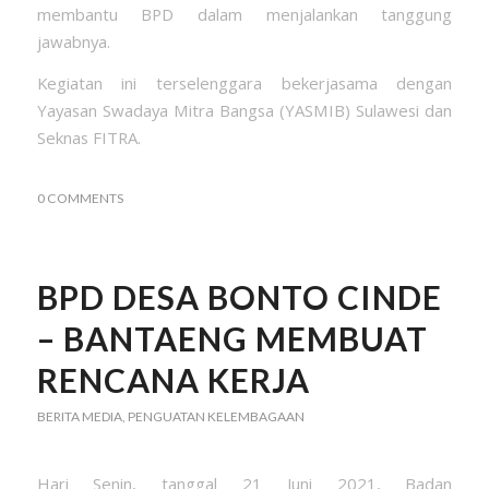
membantu BPD dalam menjalankan tanggung
jawabnya.
Kegiatan ini terselenggara bekerjasama dengan
Yayasan Swadaya Mitra Bangsa (YASMIB) Sulawesi dan
Seknas FITRA.
0 COMMENTS
BPD DESA BONTO CINDE
– BANTAENG MEMBUAT
RENCANA KERJA
BERITA MEDIA
,
PENGUATAN KELEMBAGAAN
Hari Senin, tanggal 21 Juni 2021, Badan