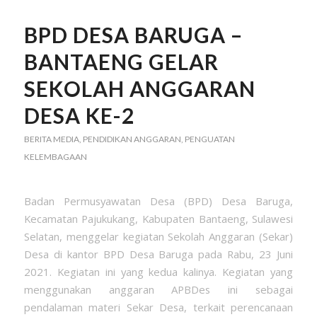
BPD DESA BARUGA –
BANTAENG GELAR
SEKOLAH ANGGARAN
DESA KE-2
BERITA MEDIA
,
PENDIDIKAN ANGGARAN
,
PENGUATAN
KELEMBAGAAN
Badan Permusyawatan Desa (BPD) Desa Baruga,
Kecamatan Pajukukang, Kabupaten Bantaeng, Sulawesi
Selatan, menggelar kegiatan Sekolah Anggaran (Sekar)
Desa di kantor BPD Desa Baruga pada Rabu, 23 Juni
2021. Kegiatan ini yang kedua kalinya. Kegiatan yang
menggunakan anggaran APBDes ini sebagai
pendalaman materi Sekar Desa, terkait perencanaan