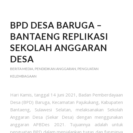
BPD DESA BARUGA –
BANTAENG REPLIKASI
SEKOLAH ANGGARAN
DESA
BERITA MEDIA
,
PENDIDIKAN ANGGARAN
,
PENGUATAN
KELEMBAGAAN
Hari Kamis, tanggal 14 Juni 2021, Badan Pemberdayaan
Desa (BPD) Baruga, Kecamatan Pajukukang, Kabupaten
Bantaeng, Sulawesi Selatan, melaksanakan Sekolah
Anggaran Desa (Sekar Desa) dengan menggunakan
anggaran APBDes 2021. Tujuannya adalah untuk
penguatan BPD dalam menjalankan tugas dan fungsinya