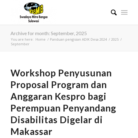
Archive for month: September, 2025
You are here:
Home
/
Panduan pengisian ADIK Desa 2024
/
2025
/
September
Workshop Penyusunan
Proposal Program dan
Anggaran Kespro bagi
Perempuan Penyandang
Disabilitas Digelar di
Makassar