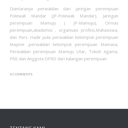
Diantaranya perwakilan dari jaringan perempuan
Polewali Mandar (JP-Polewali Mandar), Jaringan
perempuan Mamuju ( JP-Mamuju), Ormas
perempuan,akademisi , organisasi profesi,Mahasiswa,
dan Pers. Hadir pula perwakilan kelompok perempuan
Majene ,perwakilan kelompok perempuan Mamasa,
Perwakilan perempuan Mamuju Utar, Tokoh Agama,
PNS dan Anggota DPRD dari kalangan perempuan.
0 COMMENTS