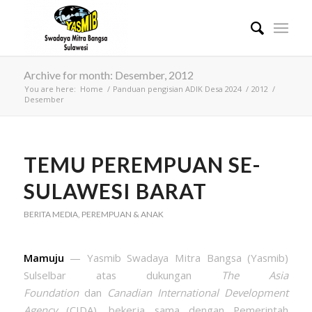
Archive for month: Desember, 2012
You are here:
Home
/
Panduan pengisian ADIK Desa 2024
/
2012
/
Desember
TEMU PEREMPUAN SE-
SULAWESI BARAT
BERITA MEDIA
,
PEREMPUAN & ANAK
Mamuju
— Yasmib Swadaya Mitra Bangsa (Yasmib)
Sulselbar atas dukungan
The Asia
Foundation
dan
Canadian International Development
Agency
(CIDA), bekerja sama dengan Pemerintah