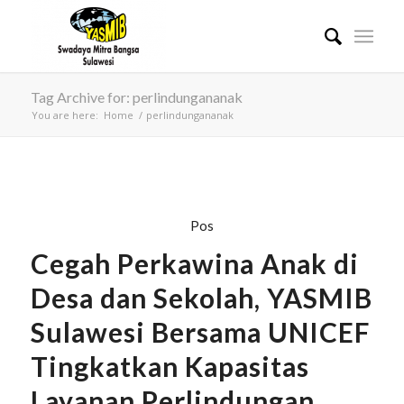
Tag Archive for: perlindungananak
You are here:
Home
/
perlindungananak
Pos
Cegah Perkawina Anak di
Desa dan Sekolah, YASMIB
Sulawesi Bersama UNICEF
Tingkatkan Kapasitas
Layanan Perlindungan