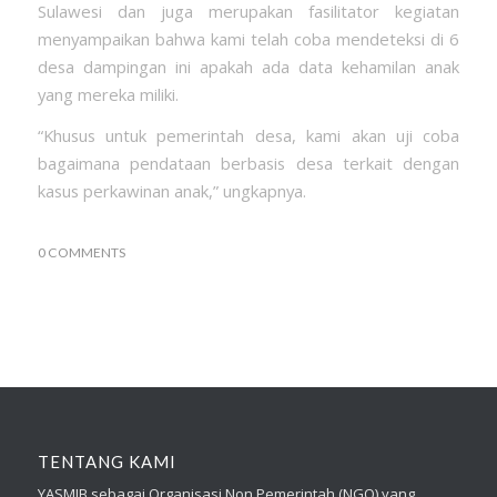
Sulawesi dan juga merupakan fasilitator kegiatan
menyampaikan bahwa kami telah coba mendeteksi di 6
desa dampingan ini apakah ada data kehamilan anak
yang mereka miliki.
“Khusus untuk pemerintah desa, kami akan uji coba
bagaimana pendataan berbasis desa terkait dengan
kasus perkawinan anak,” ungkapnya.
0 COMMENTS
TENTANG KAMI
YASMIB sebagai Organisasi Non Pemerintah (NGO) yang