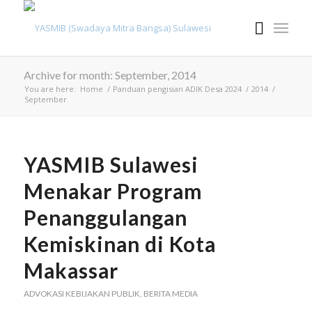
Archive for month: September, 2014
You are here:
Home
/
Panduan pengisian ADIK Desa 2024
/
2014
/
September
YASMIB Sulawesi
Menakar Program
Penanggulangan
Kemiskinan di Kota
Makassar
ADVOKASI KEBIJAKAN PUBLIK
,
BERITA MEDIA