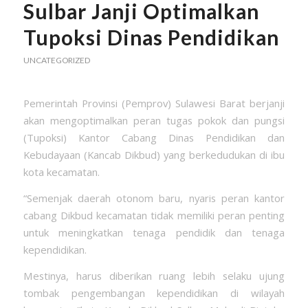
Sulbar Janji Optimalkan
Tupoksi Dinas Pendidikan
UNCATEGORIZED
Pemerintah Provinsi (Pemprov) Sulawesi Barat berjanji
akan mengoptimalkan peran tugas pokok dan pungsi
(Tupoksi) Kantor Cabang Dinas Pendidikan dan
Kebudayaan (Kancab Dikbud) yang berkedudukan di ibu
kota kecamatan.
“Semenjak daerah otonom baru, nyaris peran kantor
cabang Dikbud kecamatan tidak memiliki peran penting
untuk meningkatkan tenaga pendidik dan tenaga
kependidikan.
Mestinya, harus diberikan ruang lebih selaku ujung
tombak pengembangan kependidikan di wilayah