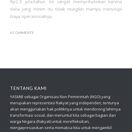
Rp2,5 juta/tahun. Ini sangat memprihatinkan karena
dana yang minim itu tidak mungkin mampu menutupi
biaya operasionalnya.
0 COMMENTS
TENTANG KAMI
YASMIB sebagai Organisasi Non Pemerintah (NGO) yang
merupakan representasi Rakyat yang independen, tentunya
akan menggunakan hak politiknya untuk mendorong lahirnya
transformasi sosial, dan menuntut kita sebagai bagian dari
warga Negara (Rakyat) untuk merefleksikan,
mengapresiasikan serta memaksa kita untuk mengambil