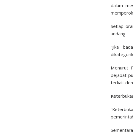
dalam mew
memperoleh
Setiap or
undang.
“Jika ba
dikategori
Menurut P
pejabat p
terkait de
Keterbukaa
“Keterbuk
pemerintaha
Sementara