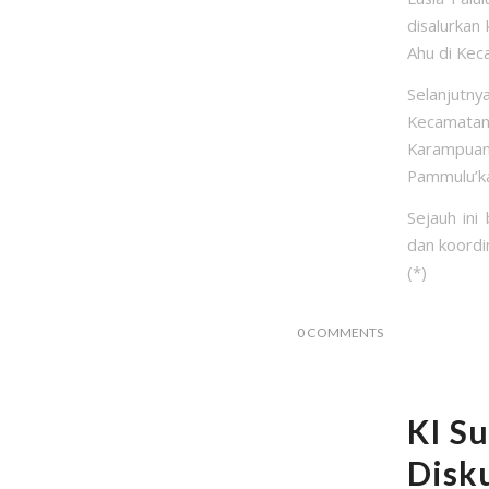
disalurkan
Ahu di Kec
Selanjutn
Kecamata
Karampua
Pammulu’ka
Sejauh ini
dan koordi
(*)
0 COMMENTS
KI S
Disk