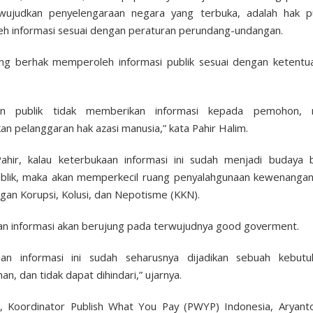
ujudkan penyelengaraan negara yang terbuka, adalah hak pu
 informasi sesuai dengan peraturan perundang-undangan.
ang berhak memperoleh informasi publik sesuai dengan ketentu
dan publik tidak memberikan informasi kepada pemohon, 
kan pelanggaran hak azasi manusia,” kata Pahir Halim.
ahir, kalau keterbukaan informasi ini sudah menjadi budaya b
ublik, maka akan memperkecil ruang penyalahgunaan kewenangan
ngan Korupsi, Kolusi, dan Nepotisme (KKN).
n informasi akan berujung pada terwujudnya good goverment.
aan informasi ini sudah seharusnya dijadikan sebuah kebut
n, dan tidak dapat dihindari,” ujarnya.
, Koordinator Publish What You Pay (PWYP) Indonesia, Aryant