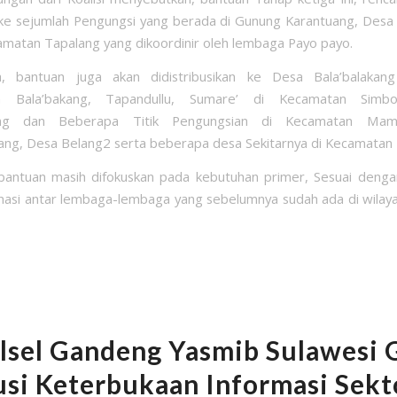
 ke sejumlah Pengungsi yang berada di Gunung Karantuang, Des
amatan Tapalang yang dikoordinir oleh lembaga Payo payo.
ya, bantuan juga akan didistribusikan ke Desa Bala’balakan
n Bala’bakang, Tapandullu, Sumare’ di Kecamatan Simbo
ng dan Beberapa Titik Pengungsian di Kecamatan Mam
ng, Desa Belang2 serta beberapa desa Sekitarnya di Kecamatan K
 bantuan masih difokuskan pada kebutuhan primer, Sesuai denga
nasi antar lembaga-lembaga yang sebelumnya sudah ada di wilay
ulsel Gandeng Yasmib Sulawesi 
usi Keterbukaan Informasi Sekt