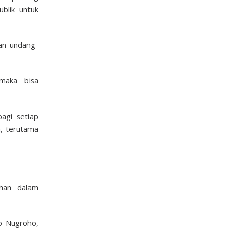
blik untuk
an undang-
maka bisa
agi setiap
, terutama
uhan dalam
o Nugroho,