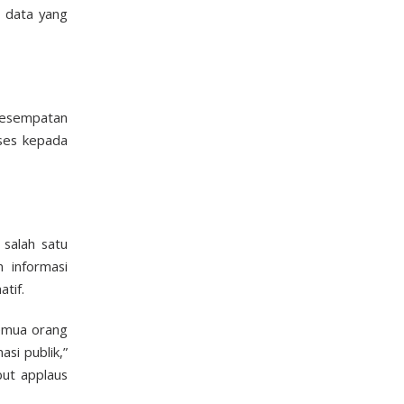
, data yang
 kesempatan
kses kepada
 salah satu
n informasi
tif.
semua orang
si publik,”
but applaus