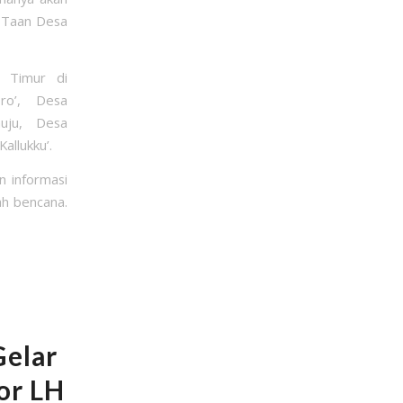
a Taan Desa
g Timur di
ro’, Desa
uju, Desa
allukku’.
n informasi
ah bencana.
Gelar
or LH