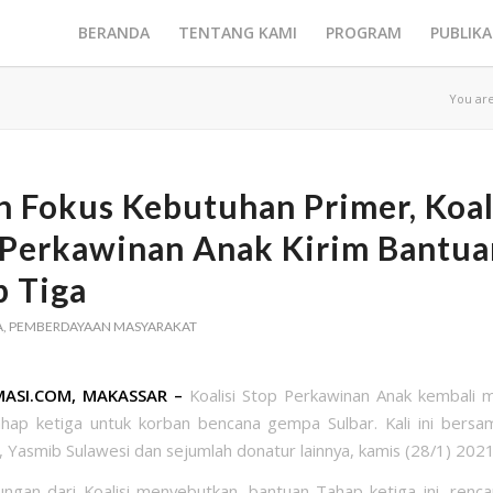
BERANDA
TENTANG KAMI
PROGRAM
PUBLIKA
You ar
h Fokus Kebutuhan Primer, Koal
 Perkawinan Anak Kirim Bantua
p Tiga
A
,
PEMBERDAYAAN MASYARAKAT
ASI.COM, MAKASSAR –
Koalisi Stop Perkawinan Anak kembali 
hap ketiga untuk korban bencana gempa Sulbar. Kali ini bers
 Yasmib Sulawesi dan sejumlah donatur lainnya, kamis (28/1) 2021
lungan dari Koalisi menyebutkan, bantuan Tahap ketiga ini, renc