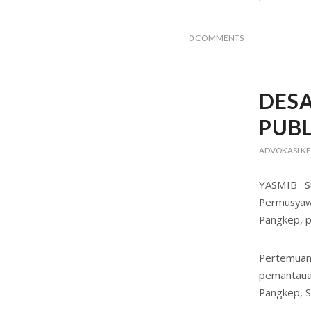
0 COMMENTS
DESA
PUB
ADVOKASI KE
YASMIB S
Permusyaw
Pangkep, p
Pertemuan 
pemantau
Pangkep, S