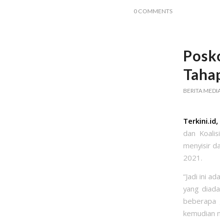
0 COMMENTS
Posk
Tahap
BERITA MEDI
Terkini.id
dan Koalis
menyisir d
2021.
“Jadi ini a
yang diada
beberapa 
kemudian m