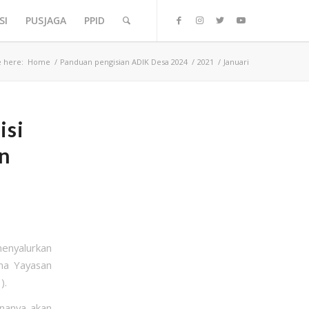
SI
PUSJAGA
PPID
e here:
Home
/
Panduan pengisian ADIK Desa 2024
/
2021
/
Januari
isi
n
menyalurkan
ama Yayasan
).
ananya akan