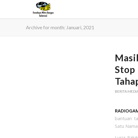
Archive for month: Januari, 2021
Masi
Stop
Taha
BERITA MEDI
RADIOGAM
bantuan ta
Satu Nama,
Lusia Palu