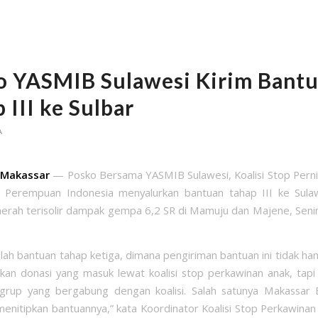
o YASMIB Sulawesi Kirim Bant
 III ke Sulbar
A
, Makassar
— Posko Bersama YASMIB Sulawesi, Koalisi Stop Pern
i Perempuan Indonesia menyalurkan bantuan tahap III ke Sula
aerah terisolir dampak gempa 6,2 SR di Mamuju dan Majene, Senin
dalah bantuan tahap ketiga, dimana pengiriman bantuan ini tidak h
kan donasi yang masuk lewat koalisi stop perkawinan anak, tapi
grup yang bergabung dengan koalisi. Salah satunya Makassar 
enitipkan bantuannya,” kata Koordinator Koalisi Stop Perkawinan