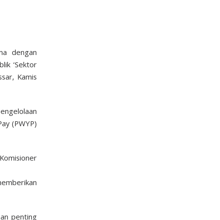
ama dengan
lik ‘Sektor
ssar, Kamis
engelolaan
 Pay (PWYP)
 Komisioner
 memberikan
nan penting