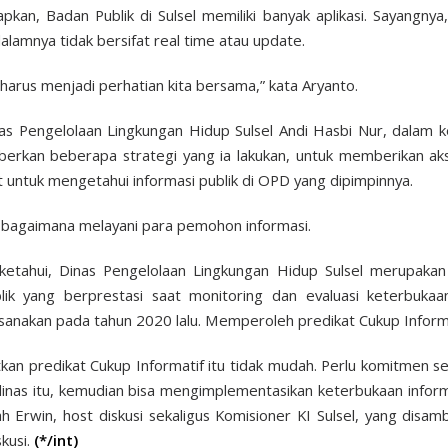
kan, Badan Publik di Sulsel memiliki banyak aplikasi. Sayangnya
alamnya tidak bersifat real time atau update.
i harus menjadi perhatian kita bersama,” kata Aryanto.
as Pengelolaan Lingkungan Hidup Sulsel Andi Hasbi Nur, dalam
erkan beberapa strategi yang ia lakukan, untuk memberikan a
 untuk mengetahui informasi publik di OPD yang dipimpinnya.
bagaimana melayani para pemohon informasi.
ketahui, Dinas Pengelolaan Lingkungan Hidup Sulsel merupakan
ik yang berprestasi saat monitoring dan evaluasi keterbukaa
aksanakan pada tahun 2020 lalu. Memperoleh predikat Cukup Informa
an predikat Cukup Informatif itu tidak mudah. Perlu komitmen 
 dinas itu, kemudian bisa mengimplementasikan keterbukaan informa
ah Erwin, host diskusi sekaligus Komisioner KI Sulsel, yang disam
kusi.
(*/int)