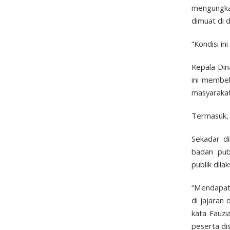
mengungkap
dimuat di d
“Kondisi in
Kepala Din
ini membeb
masyarakat
Termasuk, 
Sekadar di
badan publ
publik dil
“Mendapatk
di jajaran
kata Fauzi
peserta dis