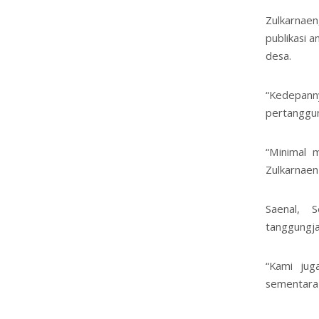
Zulkarnae
publikasi 
desa.
“Kedepanny
pertanggun
“Minimal 
Zulkarnae
Saenal, 
tanggungj
“Kami jug
sementara 