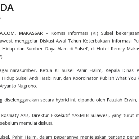
SDA
A
A.COM, MAKASSAR –
Komisi Informasi (KI) Sulsel bekerjas
awesi, menggelar Diskusi Awal Tahun Keterbukaan Informasi Pub
 Hidup dan Sumber Daya Alam di Sulsel’, di Hotel Remcy Maka
).
agai narasumber, Ketua KI Sulsel Pahir Halim, Kepala Dinas P
 Hidup Sulsel Andi Hasbi Nur, dan Koordinator Publish What You
 Aryanto Nugroho.
ng diselenggarakan secara hybrid ini, dipandu oleh Fauziah Erwin,
 Rosniaty Azis, Direktur Eksekutif YASMIB Sulawesi, yang turut
sebelum memulai diskusi.
ulsel, Pahir Halim, dalam paparannya menjelaskan tentang pera