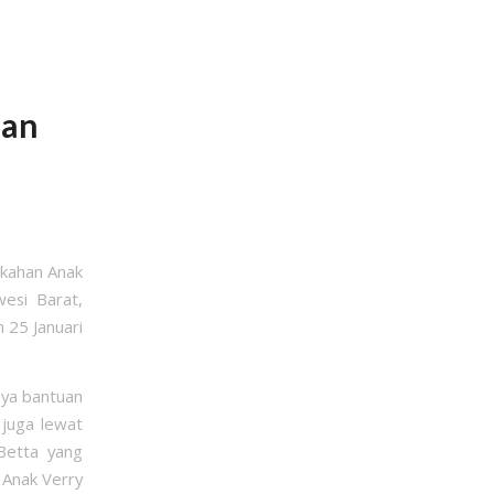
uan
ikahan Anak
wesi Barat,
 25 Januari
anya bantuan
 juga lewat
Betta yang
 Anak Verry