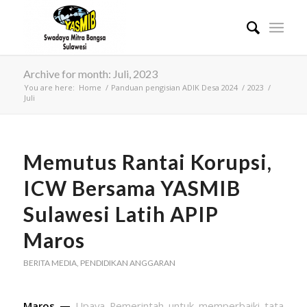
Archive for month: Juli, 2023
You are here:
Home
/
Panduan pengisian ADIK Desa 2024
/
2023
/
Juli
Memutus Rantai Korupsi,
ICW Bersama YASMIB
Sulawesi Latih APIP
Maros
BERITA MEDIA
,
PENDIDIKAN ANGGARAN
Maros —
Upaya Pemerintah untuk memperbaiki tata