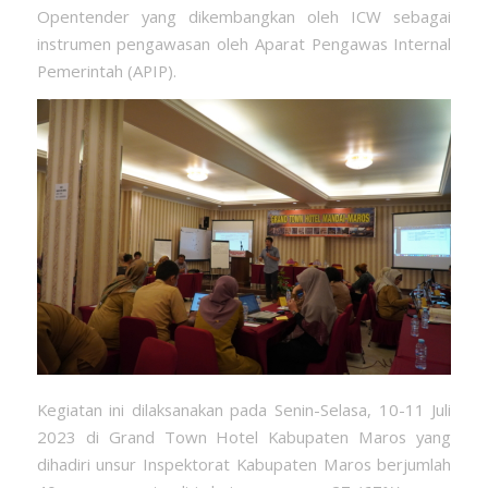
Opentender yang dikembangkan oleh ICW sebagai
instrumen pengawasan oleh Aparat Pengawas Internal
Pemerintah (APIP).
Kegiatan ini dilaksanakan pada Senin-Selasa, 10-11 Juli
2023 di Grand Town Hotel Kabupaten Maros yang
dihadiri unsur Inspektorat Kabupaten Maros berjumlah