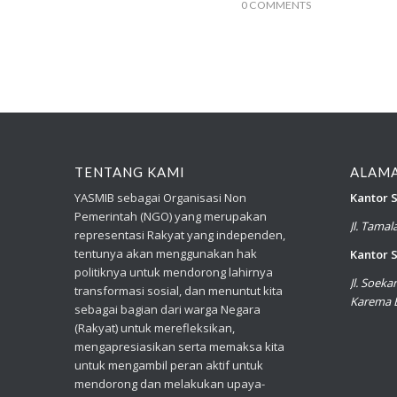
0 COMMENTS
TENTANG KAMI
ALAM
YASMIB sebagai Organisasi Non
Kantor S
Pemerintah (NGO) yang merupakan
Jl. Tama
representasi Rakyat yang independen,
tentunya akan menggunakan hak
Kantor S
politiknya untuk mendorong lahirnya
Jl. Soek
transformasi sosial, dan menuntut kita
Karema B
sebagai bagian dari warga Negara
(Rakyat) untuk merefleksikan,
mengapresiasikan serta memaksa kita
untuk mengambil peran aktif untuk
mendorong dan melakukan upaya-