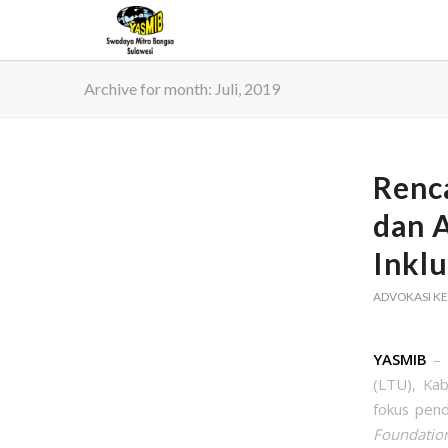
Archive for month: Juli, 2019
Renc
dan 
Inklu
ADVOKASI KE
YASMIB
– 
(LTU), Ka
fokus pen
Foundation