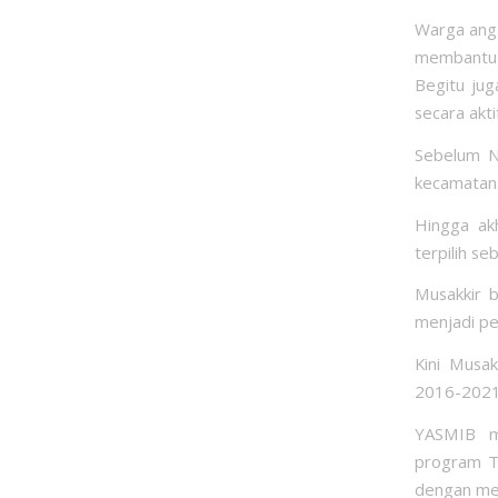
Warga angg
membantu 
Begitu jug
secara akt
Sebelum N
kecamatan.
Hingga ak
terpilih se
Musakkir 
menjadi pe
Kini Musa
2016-2021.
YASMIB me
program T
dengan men