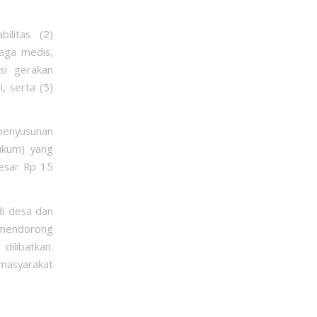
ilitas (2)
aga medis,
asi gerakan
, serta (5)
penyusunan
hukum) yang
besar Rp 15
di desa dan
t mendorong
dilibatkan.
 masyarakat