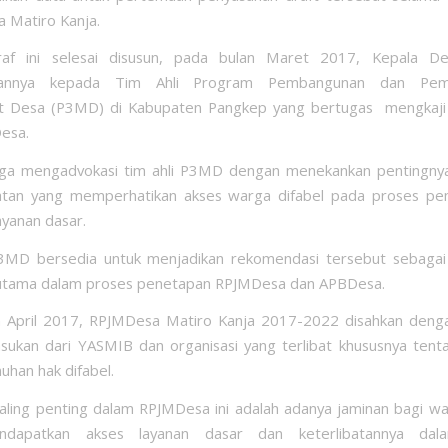
a Matiro Kanja.
raf ini selesai disusun, pada bulan Maret 2017, Kepala D
kannya kepada Tim Ahli Program Pembangunan dan Pem
t Desa (P3MD) di Kabupaten Pangkep yang bertugas mengkaj
esa.
ga mengadvokasi tim ahli P3MD dengan menekankan pentingnya
atan yang memperhatikan akses warga difabel pada proses p
ayanan dasar.
P3MD bersedia untuk menjadikan rekomendasi tersebut sebagai 
 utama dalam proses penetapan RPJMDesa dan APBDesa.
n April 2017, RPJMDesa Matiro Kanja 2017-2022 disahkan den
sukan dari YASMIB dan organisasi yang terlibat khususnya ten
han hak difabel.
ling penting dalam RPJMDesa ini adalah adanya jaminan bagi wa
ndapatkan akses layanan dasar dan keterlibatannya dal