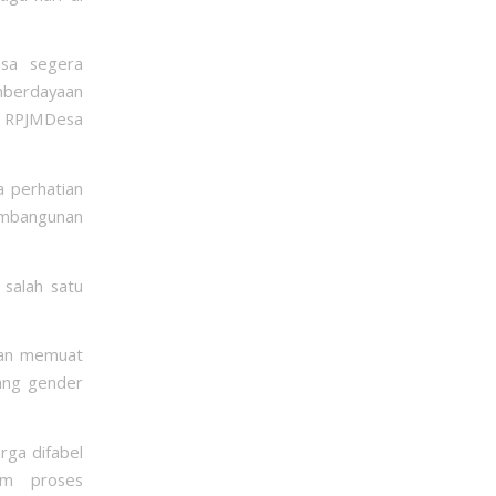
esa segera
berdayaan
i RPJMDesa
 perhatian
embangunan
salah satu
gan memuat
tang gender
rga difabel
am proses