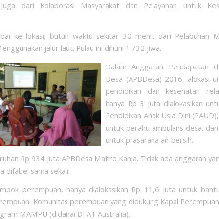
juga dari Kolaborasi Masyarakat dan Pelayanan untuk Kes
ai ke lokasi, butuh waktu sekitar 30 menit dari Pelabuhan Ma
nggunakan jalur laut. Pulau ini dihuni 1.732 jiwa.
Dalam Anggaran Pendapatan d
Desa (APBDesa) 2016, alokasi u
pendidikan dan kesehatan relat
hanya Rp 3 juta dialokasikan unt
Pendidikan Anak Usia Dini (PAUD),
untuk perahu ambulans desa, dan
untuk prasarana air bersih.
uruhan Rp 934 juta APBDesa Matiro Kanja. Tidak ada anggaran yan
a difabel sama sekali.
ompok perempuan, hanya dialokasikan Rp 11,6 juta untuk bant
erempuan. Komunitas perempuan yang didukung Kapal Perempua
ogram MAMPU (didanai DFAT Australia).