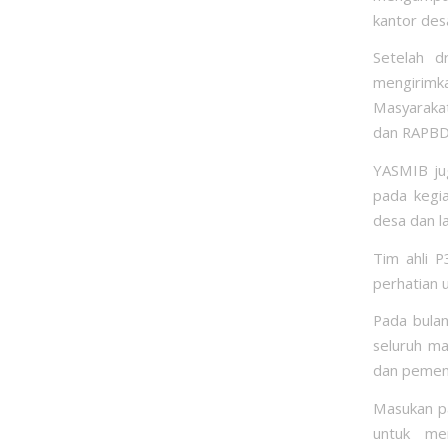
kantor des
Setelah d
mengirim
Masyaraka
dan RAPBD
YASMIB ju
pada kegi
desa dan l
Tim ahli 
perhatian
Pada bula
seluruh ma
dan pemenu
Masukan pa
untuk me