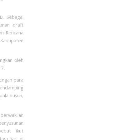
B. Sebagai
unan draft
an Rencana
 Kabupaten
ngkan oleh
7.
dengan para
pendamping
pala dusun,
 perwakilan
penyusunan
ebut ikut
ga hari di