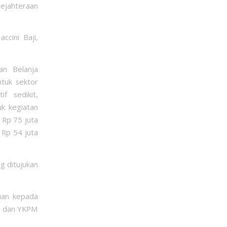
ejahteraan
ccini Baji,
an Belanja
ntuk sektor
if sedikit,
uk kegiatan
 Rp 75 juta
 Rp 54 juta
g ditujukan
uan kepada
n dan YKPM