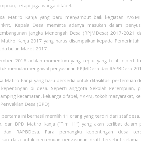
mpuan, tetapi juga warga difabel.
sa Matiro Kanja yang baru menyambut baik kegiatan YASMI
onkrit, Kepala Desa meminta adanya masukan dalam penyus
embangunan Jangka Menengah Desa (RPJMDesa) 2017-2021 d
Matiro Kanja 2017 yang harus disampaikan kepada Pemerintah
da bulan Maret 2017 .
ember 2016 adalah momentum yang tepat yang telah diperhitu
tuk memulai mengawal penyusunan RPJMDesa dan RAPBDesa 201
a Matiro Kanja yang baru bersedia untuk difasilitasi pertemuan 
kepentingan di desa. Seperti anggota Sekolah Perempuan, 
amping kecamatan, keluarga difabel, YKPM, tokoh masyarakat, ke
Perwakilan Desa (BPD).
pertama ini berhasil memilih 11 orang yang terdiri dari staf desa,
, dan BPD Matiro Kanja (“Tim 11”) yang akan terlibat dalam 
 dan RAPBDesa. Para pemangku kepentingan desa ters
kan data untuk pertemuan penyusunan draft tersebut selama ti