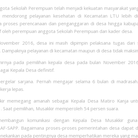
ota Sekolah Perempuan telah menjadi kekuatan masyarakat yang
mendorong pelayanan kesehatan di Kecamatan LTU lebih dip
a proses perencanaan dan penganggaran di desa hingga kabupat
if oleh perempuan anggota Sekolah Perempuan dan kader desa.
ovember 2016, desa ini masih dipimpin pelaksana tugas dari s
 Dampaknya pelayanan di kecamatan maupun di desa tidak maksim
hirnya pada pemilihan kepala desa pada bulan November 2016
bagai Kepala Desa definitif.
bergelar sarjana. Pernah mengajar selama 6 bulan di madrasah
kerja lepas.
kkir memegang amanah sebagai Kepala Desa Matiro Kanja unt
 Saat pemilihan, Musakkir memperoleh 54 persen suara.
mbangun komunikasi dengan Kepala Desa Musakkir guna s
AF-SAPP. Bagaimana proses-proses pemerintahan desa dapat dia
ekankan pada pentingnya desa memperhatikan mereka yang marj