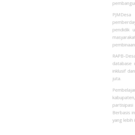
pembangun
PJMDesa i
pemberday
pendidik u
masyarakat
pembinaan 
RAPB-Desa
database u
inklusif d
juta.
Pembelajar
kabupaten,
partisipas
Berbasis i
yang lebih i