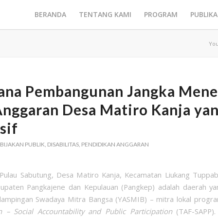
BERANDA
TENTANG KAMI
PROGRAM
PUBLIKA
You
ana Pembangunan Jangka Men
Anggaran Desa Matiro Kanja ya
sif
BIJAKAN PUBLIK
,
DISABILITAS
,
PENDIDIKAN ANGGARAN
Pulau Sabutung, Desa Matiro Kanja, Kecamatan Liukang Tuppabi
bupaten Pangkajene dan Kepulauan (Pangkep) adalah daerah ya
dampingan Swadaya Mitra Bangsa (YASMIB) – mitra lokal prog
 – Social Accountability and Public Participation
(TAF-SAPP).