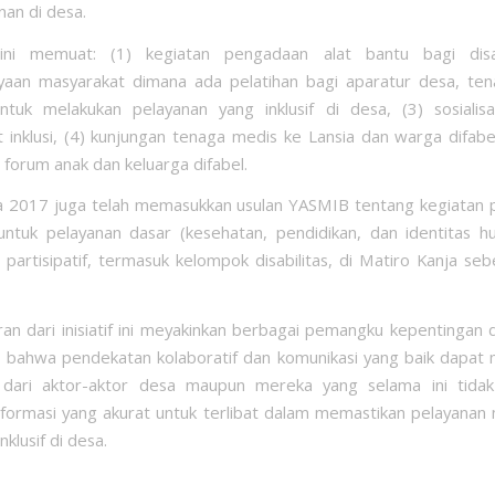
an di desa.
ni memuat: (1) kegiatan pengadaan alat bantu bagi disab
aan masyarakat dimana ada pelatihan bagi aparatur desa, ten
ntuk melakukan pelayanan yang inklusif di desa, (3) sosialis
 inklusi, (4) kunjungan tenaga medis ke Lansia dan warga difabel
forum anak dan keluarga difabel.
 2017 juga telah memasukkan usulan YASMIB tentang kegiatan 
ntuk pelayanan dasar (kesehatan, pendidikan, dan identitas 
an partisipatif, termasuk kelompok disabilitas, di Matiro Kanja se
an dari inisiatif ini meyakinkan berbagai pemangku kepentingan 
 bahwa pendekatan kolaboratif dan komunikasi yang baik dapa
i dari aktor-aktor desa maupun mereka yang selama ini tidak 
nformasi yang akurat untuk terlibat dalam memastikan pelayanan
nklusif di desa.