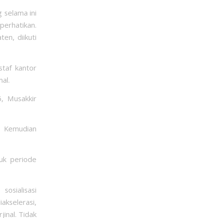
 selama ini
erhatikan.
en, diikuti
taf kantor
al.
, Musakkir
. Kemudian
uk periode
osialisasi
kselerasi,
inal. Tidak