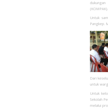
dukungan 
(KOMPAK).
Untuk samp
Pangkep. Me
Dari kesel
untuk warg
Untuk kel
Sekolah P
melalui pr