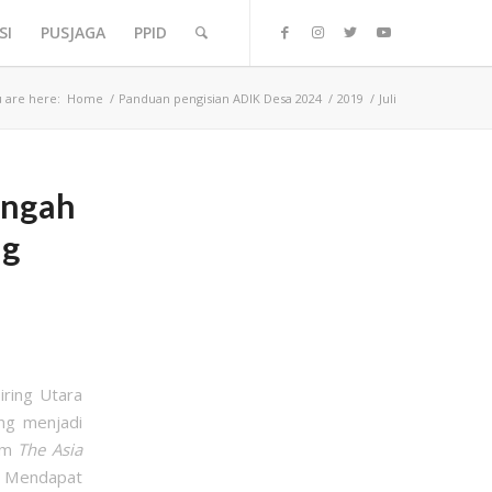
SI
PUSJAGA
PPID
 are here:
Home
/
Panduan pengisian ADIK Desa 2024
/
2019
/
Juli
engah
ng
ring Utara
ng menjadi
ram
The Asia
 Mendapat