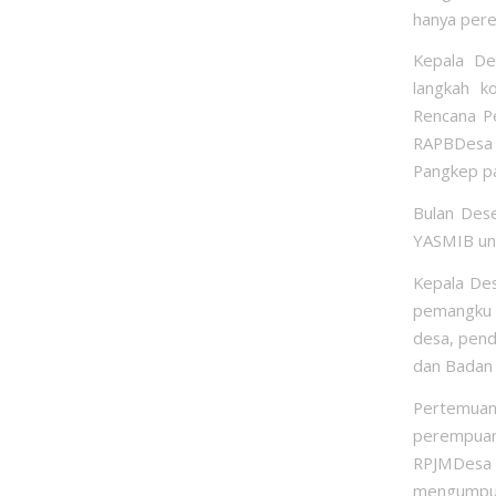
hanya pere
Kepala De
langkah k
Rencana P
RAPBDesa 
Pangkep pa
Bulan Des
YASMIB un
Kepala Des
pemangku 
desa, pend
dan Badan 
Pertemuan 
perempuan
RPJMDesa
mengumpul