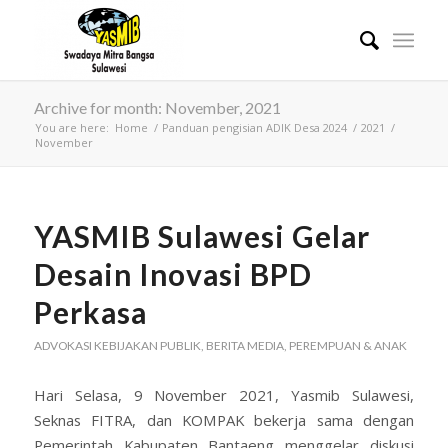
Archive for month: November, 2021
You are here:
Home
/
Panduan pengisian ADIK Desa 2024
/
2021
/
November
YASMIB Sulawesi Gelar
Desain Inovasi BPD
Perkasa
ADVOKASI KEBIJAKAN PUBLIK
,
BERITA MEDIA
,
PEREMPUAN & ANAK
Hari Selasa, 9 November 2021, Yasmib Sulawesi,
Seknas FITRA, dan KOMPAK bekerja sama dengan
Pemerintah Kabupaten Bantaeng menggelar diskusi