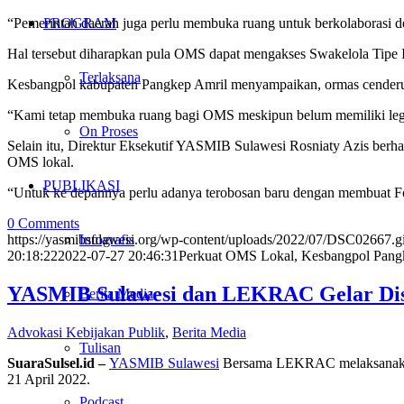
“Pemerintah daerah juga perlu membuka ruang untuk berkolaborasi 
PROGRAM
Hal tersebut diharapkan pula OMS dapat mengakses Swakelola Tipe I
Terlaksana
Kesbangpol kabupaten Pangkep Amril menyampaikan, ormas cenderu
“Kami tetap membuka ruang bagi OMS meskipun belum memiliki legali
On Proses
Selain itu, Direktur Eksekutif YASMIB Sulawesi Rosniaty Azis berh
OMS lokal.
PUBLIKASI
“Untuk ke depannya perlu adanya terobosan baru dengan membuat F
0 Comments
https://yasmibsulawesi.org/wp-content/uploads/2022/07/DSC02667.g
Infografis
20:18:22
2022-07-27 20:46:31
Perkuat OMS Lokal, Kesbangpol Pang
YASMIB Sulawesi dan LEKRAC Gelar Disemi
Berita Media
Advokasi Kebijakan Publik
,
Berita Media
Tulisan
SuaraSulsel.id –
YASMIB Sulawesi
Bersama LEKRAC melaksanaka
21 April 2022.
Podcast