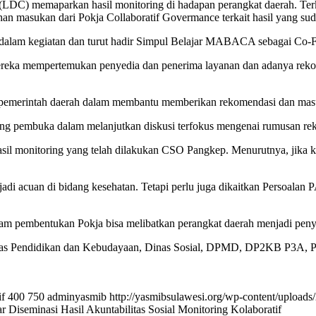
DC) memaparkan hasil monitoring di hadapan perangkat daerah. Terkait
an masukan dari Pokja Collaboratif Govermance terkait hasil yang su
lam kegiatan dan turut hadir Simpul Belajar MABACA sebagai Co-Fas
reka mempertemukan penyedia dan penerima layanan dan adanya rekome
egrasi pemerintah daerah dalam membantu memberikan rekomendasi dan mas
uang pembuka dalam melanjutkan diskusi terfokus mengenai rumusan re
 monitoring yang telah dilakukan CSO Pangkep. Menurutnya, jika kegiat
njadi acuan di bidang kesehatan. Tetapi perlu juga dikaitkan Persoa
 pembentukan Pokja bisa melibatkan perangkat daerah menjadi peny
inas Pendidikan dan Kebudayaan, Dinas Sosial, DPMD, DP2KB P3A, 
if
400
750
adminyasmib
http://yasmibsulawesi.org/wp-content/uplo
seminasi Hasil Akuntabilitas Sosial Monitoring Kolaboratif