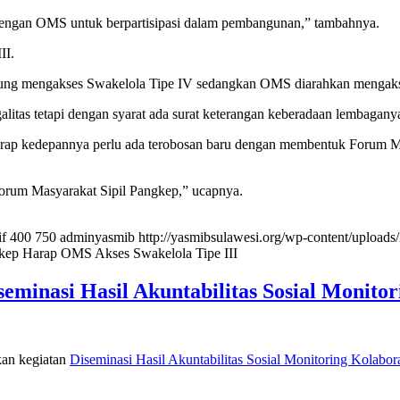
dengan OMS untuk berpartisipasi dalam pembangunan,” tambahnya.
II.
ng mengakses Swakelola Tipe IV sedangkan OMS diarahkan mengakse
tas tetapi dengan syarat ada surat keterangan keberadaan lembagany
arap kedepannya perlu ada terobosan baru dengan membentuk Forum Mas
orum Masyarakat Sipil Pangkep,” ucapnya.
if
400
750
adminyasmib
http://yasmibsulawesi.org/wp-content/uplo
kep Harap OMS Akses Swakelola Tipe III
nasi Hasil Akuntabilitas Sosial Monitori
n kegiatan
Diseminasi Hasil Akuntabilitas Sosial Monitoring Kolabora