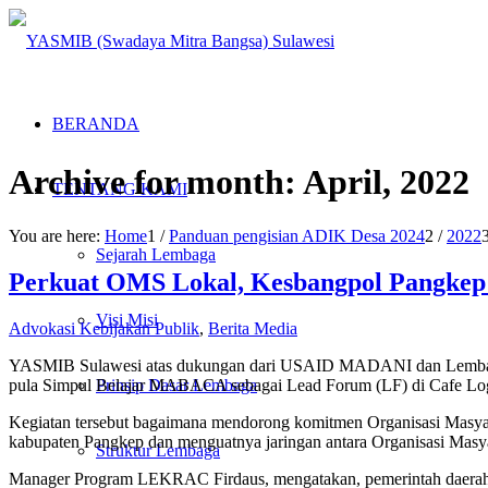
BERANDA
Archive for month: April, 2022
TENTANG KAMI
You are here:
Home
1
/
Panduan pengisian ADIK Desa 2024
2
/
2022
Sejarah Lembaga
Perkuat OMS Lokal, Kesbangpol Pangkep 
Visi Misi
Advokasi Kebijakan Publik
,
Berita Media
YASMIB Sulawesi atas dukungan dari USAID MADANI dan Lembaga 
pula Simpul Belajar MABACA sebagai Lead Forum (LF) di Cafe Log
Prinsip Dasar Lembaga
Kegiatan tersebut bagaimana mendorong komitmen Organisasi Masyar
kabupaten Pangkep dan menguatnya jaringan antara Organisasi Masy
Struktur Lembaga
Manager Program LEKRAC Firdaus, mengatakan, pemerintah daerah p