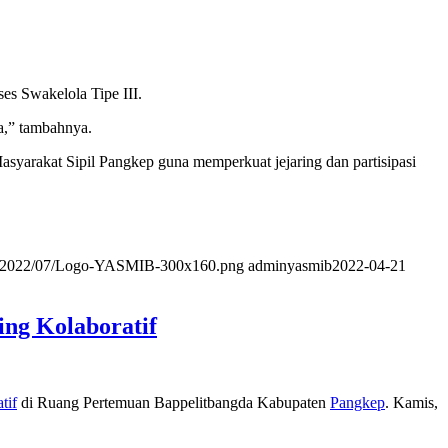
s Swakelola Tipe III.
a,” tambahnya.
yarakat Sipil Pangkep guna memperkuat jejaring dan partisipasi
ads/2022/07/Logo-YASMIB-300x160.png
adminyasmib
2022-04-21
ng Kolaboratif
tif
di Ruang Pertemuan Bappelitbangda Kabupaten
Pangkep
. Kamis,