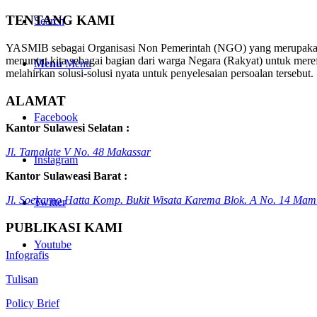
TENTANG KAMI
Search
YASMIB sebagai Organisasi Non Pemerintah (NGO) yang merupakan re
menuntut kita sebagai bagian dari warga Negara (Rakyat) untuk mer
Menu
Menu
melahirkan solusi-solusi nyata untuk penyelesaian persoalan tersebut.
ALAMAT
Facebook
Kantor Sulawesi Selatan :
Jl. Tamalate V No. 48 Makassar
Instagram
Kantor Sulaweasi Barat :
Jl. Soekarno Hatta Komp. Bukit Wisata Karema Blok. A No. 14 Mam
Twitter
PUBLIKASI KAMI
Youtube
Infografis
Tulisan
Policy Brief