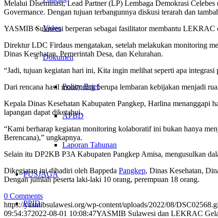
Melalui Diseminasi, Lead Partner (LP) Lembaga Demokrasi Celebes (L
Govermance. Dengan tujuan terbangunnya diskusi terarah dan tambah
Video
YASMIB Sulawesi berperan sebagai fasilitator membantu LEKRAC da
Direktur LDC Firdaus mengatakan, setelah melakukan monitoring me
Dinas Kesehatan, Pemerintah Desa, dan Kelurahan.
Dokumen
“Jadi, tujuan kegiatan hari ini, Kita ingin melihat seperti apa int
Policy Brief
Dari rencana hasil monitoring berupa lembaran kebijakan menjadi r
Kepala Dinas Kesehatan Kabupaten Pangkep, Harlina menanggapi hasil
lapangan dapat diketahui.
APBD
“Kami berharap kegiatan monitoring kolaboratif ini bukan hanya me
Berencana),” ungkapnya.
Laporan Tahunan
Selain itu DP2KB P3A Kabupaten Pangkep Amisa, mengusulkan dalam
Dikegiatan ini dihadiri oleh Bappeda
Pangkep
, Dinas Kesehatan, D
PUSJAGA
Dengan jumlah peserta laki-laki 10 orang, perempuan 18 orang.
0 Comments
PPID
https://yasmibsulawesi.org/wp-content/uploads/2022/08/DSC02568.g
09:54:37
2022-08-01 10:08:47
YASMIB Sulawesi dan LEKRAC Gelar Di