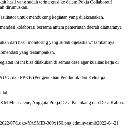
 hasil yang sudah terintegrasi ke dalam Pokja Collaboratif
dah dirumuskan.
ilitator untuk mendukung kegiatan yang dilaksanakan.
ndasi kolaborasi bersama antara pemerintah daerah diantaranya
ukan dari hasil monitoring yang sudah dijelaskan,” tambahnya.
komendasi yang tersampaikan.
an ini ini bisa dilakukan di semua desa agar kualitas kerja di
lan PAUD, dan PPKB (Pengendalian Penduduk dan Keluarga
uluh.
PKM Minasatene, Anggota Pokja Desa Panaikang dan Desa Kabba.
ads/2022/07/Logo-YASMIB-300x160.png
adminyasmib
2022-04-21