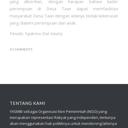
yang diberikan, dengan harapan bahwa kader
perempuan di Desa Taan dapat memfasilitasi
masyarakat Desa Taan dengan adanya tindak kekerasan
yang dialami perempuan dan anak.
Penulis: Syukrina Dwi Kasita
0 COMMENTS
TENTANG KAMI
YASMIB sebagai Organisasi Non Pemerintah (NGO) yang
merupakan representasi Rakyat yang independen, tentunya
akan menggunakan hak politiknya untuk mendorong lahirnya