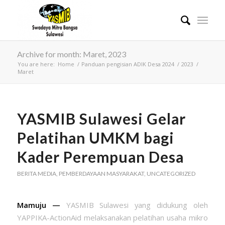
Archive for month: Maret, 2023
You are here:
Home
/
Panduan pengisian ADIK Desa 2024
/
2023
/
Maret
YASMIB Sulawesi Gelar
Pelatihan UMKM bagi
Kader Perempuan Desa
BERITA MEDIA
,
PEMBERDAYAAN MASYARAKAT
,
UNCATEGORIZED
Mamuju —
YASMIB Sulawesi yang didukung oleh
YAPPIKA-ActionAid melaksanakan pelatihan usaha mikro