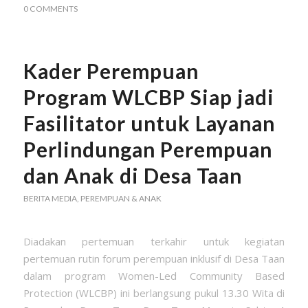
0 COMMENTS
Kader Perempuan
Program WLCBP Siap jadi
Fasilitator untuk Layanan
Perlindungan Perempuan
dan Anak di Desa Taan
BERITA MEDIA
,
PEREMPUAN & ANAK
Diadakan pertemuan terkahir untuk kegiatan
pertemuan rutin forum perempuan inklusif di Desa Taan
dalam program Women-Led Community Based
Protection (WLCBP) ini berlangsung pukul 13.30 Wita di