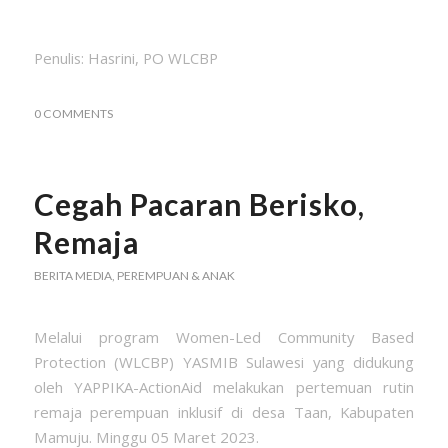
Penulis: Hasrini, PO WLCBP
0 COMMENTS
Cegah Pacaran Berisko,
Remaja
BERITA MEDIA
,
PEREMPUAN & ANAK
Melalui program Women-Led Community Based
Protection (WLCBP) YASMIB Sulawesi yang didukung
oleh YAPPIKA-ActionAid melakukan pertemuan rutin
remaja perempuan inklusif di desa Taan, Kabupaten
Mamuju. Minggu 05 Maret 2023.