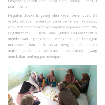
Posyandes, Dusun Taan, Desa Taan, Mamuju. Sabtu, 4
Maret 2023.
Kegiatan dibuka langsung oleh kader perempuan, Sri
Astuti, sebagai moderator pada pertemuan tersebut,
kemudian memberikan kesempatan kepada Community
Organization (CO) Desa Taan, Syukrina Dwi Kasita untuk
memberikan pengantar mengenai perlindungan
perempuan dan anak, serta mengingatkan kembali
materi pertemuan-pertemuan sebelumnya yang
membahas tentang perlindungan.