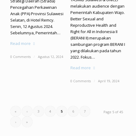
Strategi Daerah (Strada)
melakukan audience dengan
Pencegahan Perkawinan
Pemerintah Kabupaten Wajo.
Anak (PPA) Provinsi Sulawesi
Better Sexual and
Selatan, di Hotel Remcy.
Reproductive Health and
Senin, 12 Agustus 2024.
Right for All in Indonesia II
Sebelumnya, Pemerintah…
(BERANI II) merupakan
Read more
sambungan program BERANI I
yang dilakukan pada tahun
2022. Fokus…
0 Comments
/
Agustus 12, 2024
Read more
0 Comments
/
April 19, 2024
«
‹
3
4
5
6
7
Page 5 of 45
›
»