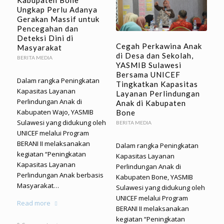
Kabupaten Bone
Ungkap Perlu Adanya
Gerakan Massif untuk
Pencegahan dan
Deteksi Dini di
Cegah Perkawina Anak
Masyarakat
di Desa dan Sekolah,
BERITA MEDIA
YASMIB Sulawesi
Bersama UNICEF
Dalam rangka Peningkatan
Tingkatkan Kapasitas
Kapasitas Layanan
Layanan Perlindungan
Perlindungan Anak di
Anak di Kabupaten
Kabupaten Wajo, YASMIB
Bone
Sulawesi yang didukung oleh
BERITA MEDIA
UNICEF melalui Program
BERANI II melaksanakan
Dalam rangka Peningkatan
kegiatan “Peningkatan
Kapasitas Layanan
Kapasitas Layanan
Perlindungan Anak di
Perlindungan Anak berbasis
Kabupaten Bone, YASMIB
Masyarakat…
Sulawesi yang didukung oleh
UNICEF melalui Program
Read more
BERANI II melaksanakan
kegiatan “Peningkatan