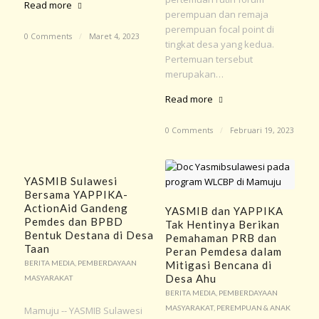
Read more
perempuan dan remaja
perempuan focal point di
0 Comments
/
Maret 4, 2023
tingkat desa yang kedua.
Pertemuan tersebut
merupakan…
Read more
0 Comments
/
Februari 19, 2023
YASMIB Sulawesi
Bersama YAPPIKA-
ActionAid Gandeng
YASMIB dan YAPPIKA
Pemdes dan BPBD
Tak Hentinya Berikan
Bentuk Destana di Desa
Pemahaman PRB dan
Taan
Peran Pemdesa dalam
BERITA MEDIA
,
PEMBERDAYAAN
Mitigasi Bencana di
Desa Ahu
MASYARAKAT
BERITA MEDIA
,
PEMBERDAYAAN
MASYARAKAT
,
PEREMPUAN & ANAK
Mamuju -- YASMIB Sulawesi