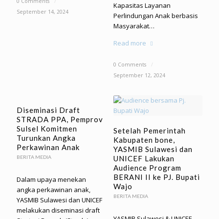
0 Comments
/
Kapasitas Layanan
September 14, 2024
Perlindungan Anak berbasis
Masyarakat…
Read more
0 Comments
/
September 12, 2024
Diseminasi Draft
STRADA PPA, Pemprov
Sulsel Komitmen
Setelah Pemerintah
Turunkan Angka
Kabupaten bone,
Perkawinan Anak
YASMIB Sulawesi dan
BERITA MEDIA
UNICEF Lakukan
Audience Program
BERANI II ke PJ. Bupati
Dalam upaya menekan
Wajo
angka perkawinan anak,
BERITA MEDIA
YASMIB Sulawesi dan UNICEF
melakukan diseminasi draft
YASMIB Sulawesi & UNICEF