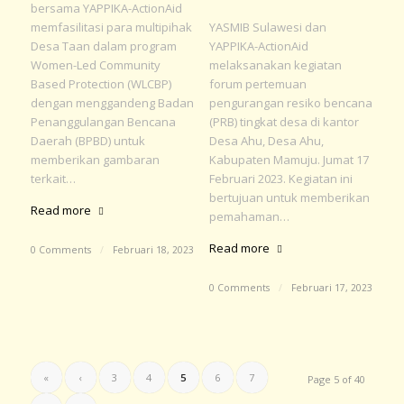
bersama YAPPIKA-ActionAid
memfasilitasi para multipihak
YASMIB Sulawesi dan
Desa Taan dalam program
YAPPIKA-ActionAid
Women-Led Community
melaksanakan kegiatan
Based Protection (WLCBP)
forum pertemuan
dengan menggandeng Badan
pengurangan resiko bencana
Penanggulangan Bencana
(PRB) tingkat desa di kantor
Daerah (BPBD) untuk
Desa Ahu, Desa Ahu,
memberikan gambaran
Kabupaten Mamuju. Jumat 17
terkait…
Februari 2023. Kegiatan ini
bertujuan untuk memberikan
Read more
pemahaman…
Read more
0 Comments
/
Februari 18, 2023
0 Comments
/
Februari 17, 2023
«
‹
3
4
5
6
7
Page 5 of 40