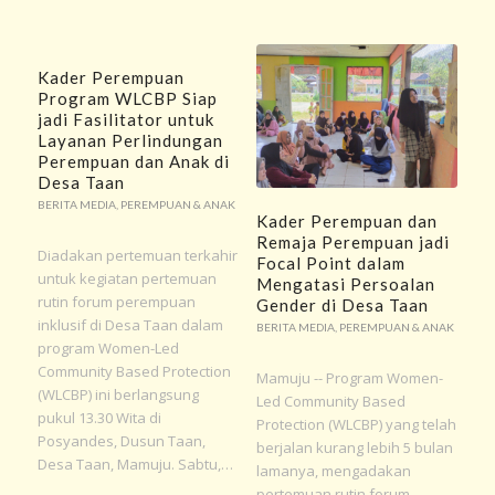
Kader Perempuan
Program WLCBP Siap
jadi Fasilitator untuk
Layanan Perlindungan
Perempuan dan Anak di
Desa Taan
BERITA MEDIA
,
PEREMPUAN & ANAK
Kader Perempuan dan
Remaja Perempuan jadi
Diadakan pertemuan terkahir
Focal Point dalam
untuk kegiatan pertemuan
Mengatasi Persoalan
rutin forum perempuan
Gender di Desa Taan
inklusif di Desa Taan dalam
BERITA MEDIA
,
PEREMPUAN & ANAK
program Women-Led
Community Based Protection
Mamuju -- Program Women-
(WLCBP) ini berlangsung
Led Community Based
pukul 13.30 Wita di
Protection (WLCBP) yang telah
Posyandes, Dusun Taan,
berjalan kurang lebih 5 bulan
Desa Taan, Mamuju. Sabtu,…
lamanya, mengadakan
pertemuan rutin forum