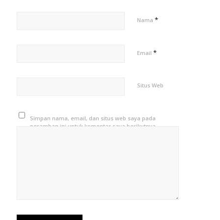
*
Nama
*
Email
Situs Web
Simpan nama, email, dan situs web saya pada
peramban ini untuk komentar saya berikutnya.