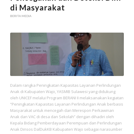
di Masyarakat
BERITA MEDIA
Dalam rangka Peningkatan Kapasitas Layanan Perlindungan
Anak di Kabupaten Wajo, YASMIB Sulawesi yang didukung
oleh UNICEF melalui Program BERANI II melaksanakan kegiatan
“Peningkatan Kapasitas Layanan Perlindungan Anak berbasis
Masyarakat untuk mencegah dan Merespon Perkawinan
Anak dan VAC di desa dan Sekolah” dengan dihadiri oleh
Kepala Bidang Pemberdayaan Perempuan dan Perlindungan
Anak Dinsos DalDukKB Kabupaten Wajo sebagai narasumber