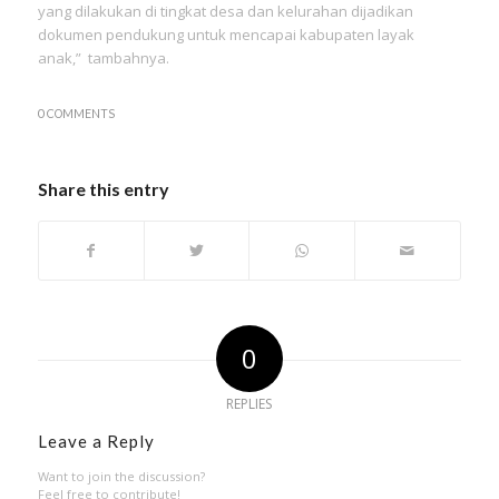
yang dilakukan di tingkat desa dan kelurahan dijadikan
dokumen pendukung untuk mencapai kabupaten layak
anak,” tambahnya.
0 COMMENTS
Share this entry
0
REPLIES
Leave a Reply
Want to join the discussion?
Feel free to contribute!