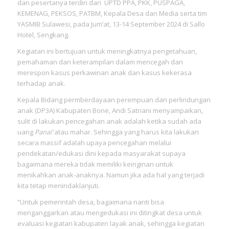
dan pesertanya terdiri dari UPTD PPA, PKK, PUSPAGA,
KEMENAG, PEKSOS, PATBM, Kepala Desa dan Media serta tim
YASMIB Sulawesi, pada Jum’at, 13-14 September 2024 di Sallo
Hotel, Sengkang.
Kegiatan ini bertujuan untuk meningkatnya pengetahuan,
pemahaman dan keterampilan dalam mencegah dan
merespon kasus perkawinan anak dan kasus kekerasa
terhadap anak.
Kepala Bidang permberdayaan perempuan dan perlindungan
anak (DP3A) Kabupaten Bone, Andi Satriani menyampaikan,
sulit di lakukan pencegahan anak adalah ketika sudah ada
uang
Panai’
atau mahar. Sehingga yang harus kita lakukan
secara massif adalah upaya pencegahan melalui
pendekatan/edukasi dini kepada masyarakat supaya
bagaimana mereka tidak memiliki keinginan untuk
menikahkan anak-anaknya. Namun jika ada hal yang terjadi
kita tetap menindaklanjuti.
“Untuk pemerintah desa, bagaimana nanti bisa
menganggarkan atau mengedukasi ini ditingkat desa untuk
evaluasi kegiatan kabupaten layak anak, sehingga kegiatan