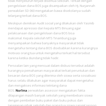
tidak menyeluruh terjadi disemua sekolah. Terkait dengan
pengelolaan dana BOS juga disampaikan oleh Hj. Nurjannah
perwakilan SD 060 mengatakan bawa disekolanya sudah
telanjang terkait dana BOS.
Meskipun demikian Audit social yang dilakukan oleh Yasmib
mendapat apresiasi dari kepala MTS Binuang agar
pelaksanaan dan pengelolaan dana BOS bisa
maksimal. Kepala sekolah MTS Tinambung juga
menyampaikan bahwa banyaknya masyarakat tidak
mengetahui tentang dana BOS disebabkan karena kurangnya
motivasi orang tua untuk mengetahui terkait hal tersebut
karena ketika diundang tidak hadir.
Persoalan lain yang mencuat dalam diskusi tersebut adalah
kurangnya pemahaman masyarakat terkait peruntukan dan
besaran dana BOS yang diterima oleh siswa serta sosialisasi
harus selalu dilakukan agar masyarakat dapat mengetahui
dan mengakses informasi tetntang dana
BOS.
Nurlina
perwakilan assessor mengatakan fakta
dilapangan masih banyak sekolah yang membebani siswa
dengan pembelian buku paket dan buku pokus dan
tanggapan pihak sekolah dan orang tua siswa sangat respon