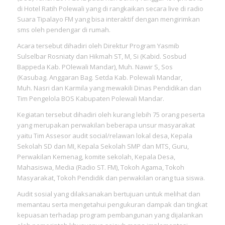
di Hotel Ratih Polewali yang di rangkaikan secara live di radio
Suara Tipalayo FM yang bisa interaktif dengan mengirimkan
sms oleh pendengar di rumah.
Acara tersebut dihadiri oleh Direktur Program Yasmib
Sulselbar Rosniaty dan Hikmah ST, M, Si (Kabid. Sosbud
Bappeda Kab. POlewali Mandar), Muh. Nawir S, Sos
(Kasubag. Anggaran Bag. Setda Kab. Polewali Mandar,
Muh. Nasri dan Karmila yang mewakili Dinas Pendidikan dan
Tim Pengelola BOS Kabupaten Polewali Mandar.
Kegiatan tersebut dihadiri oleh kurang lebih 75 orang peserta
yang merupakan perwakilan beberapa unsur masyarakat
yaitu Tim Assesor audit social/relawan lokal desa, Kepala
Sekolah SD dan MI, Kepala Sekolah SMP dan MTS, Guru,
Perwakilan Kemenag, komite sekolah, Kepala Desa,
Mahasiswa, Media (Radio ST. FM), Tokoh Agama, Tokoh
Masyarakat, Tokoh Pendidik dan perwakilan orang tua siswa.
Audit sosial yang dilaksanakan bertujuan untuk melihat dan
memantau serta mengetahui pengukuran dampak dan tingkat
kepuasan terhadap program pembangunan yang dijalankan