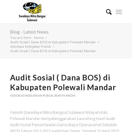
Blog - Latest News
You are here:
Home
/
Audit Sosial ( Dana BOS) di Kabupaten Polewali Mandar
/
Advokasi Kebijakan Publik
/
Audit Sosial ( Dana BOS) di Kabupaten Polewali Mandar
Audit Sosial ( Dana BOS) di
Kabupaten Polewali Mandar
ADVOKASI KEBIJAKAN PUBLIK
,
BERITA MEDIA
Yasmib (Swadaya Mitra Bangsa) Sulawesi Wilayah Kab.
Polewali Mandar menyelenggarakan Launching Hasil Audit
Audit Sosial Pemanfaatan Dana Biaya Operasoinal Sekolah
(BOS) Tahun 2011-2012 pada hari Senin, Tanggal 15 April 2013