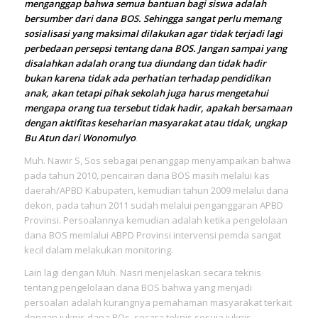
menganggap bahwa semua bantuan bagi siswa adalah
bersumber dari dana BOS. Sehingga sangat perlu memang
sosialisasi yang maksimal dilakukan agar tidak terjadi lagi
perbedaan persepsi tentang dana BOS. Jangan sampai yang
disalahkan adalah orang tua diundang dan tidak hadir
bukan karena tidak ada perhatian terhadap pendidikan
anak, akan tetapi pihak sekolah juga harus mengetahui
mengapa orang tua tersebut tidak hadir, apakah bersamaan
dengan aktifitas keseharian masyarakat atau tidak, ungkap
Bu Atun dari Wonomulyo
.
Muh. Nawir S, Sos sebagai penanggap menyampaikan bahwa
pada tahun 2010, pencairan dana BOS masih melalui kas
daerah/APBD Kabupaten, kemudian tahun 2009 melalui dana
dekon, pada tahun 2011 sudah melalui penganggaran APBD
Provinsi. Persoalannya kemudian adalah ketika pengelolaan
dana BOS memlalui ABPD Provinsi intervensi pemda sangat
kecil dalam melakukan monitoring.
Lain lagi dengan Muh. Nasri menjelaskan secara teknis
tentang pengelolaan dana BOS bahwa yang menjadi
persoalan adalah kurangnya pemahaman masyarakat terkait
dengan juknis dana BOs, secara teknis sesuia juknis