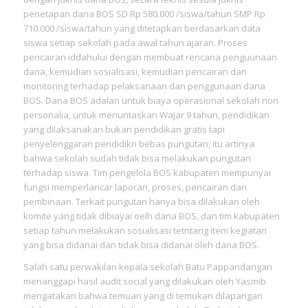
penetapan dana BOS SD Rp 580.000 /siswa/tahun SMP Rp
710.000 /siswa/tahun yang ditetapkan berdasarkan data
siswa setiap sekolah pada awal tahun ajaran. Proses
pencairan iddahului dengan membuat rencana penguunaan
dana, kemudian sosialisasi, kemudian pencairan dan
monitoring terhadap pelaksanaan dan penggunaan dana
BOS. Dana BOS adalan untuk biaya operasional sekolah non
personalia, untuk menuntaskan Wajar 9 tahun, pendidikan
yang dilaksanakan bukan pendidikan gratis tapi
penyelenggaran pendidikn bebas pungutan, itu artinya
bahwa sekolah sudah tidak bisa melakukan pungutan
terhadap siswa. Tim pengelola BOS kabupaten mempunyai
fungsi memperlancar laporan, proses, pencairan dan
pembinaan. Terkait pungutan hanya bisa dilakukan oleh
komite yang tidak dibiayai oelh dana BOS, dan tim kabupaten
setiap tahun melakukan sosialisasi tetntang item kegiatan
yang bisa didanai dan tidak bisa didanai oleh dana BOS.
Salah satu perwakilan kepala sekolah Batu Pappandangan
menanggapi hasil audit social yang dilakukan oleh Yasmib
mengatakan bahwa temuan yang di temukan dilapangan