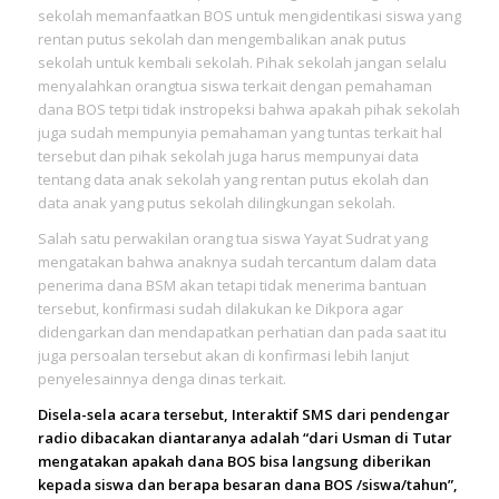
sekolah memanfaatkan BOS untuk mengidentikasi siswa yang
rentan putus sekolah dan mengembalikan anak putus
sekolah untuk kembali sekolah. Pihak sekolah jangan selalu
menyalahkan orangtua siswa terkait dengan pemahaman
dana BOS tetpi tidak instropeksi bahwa apakah pihak sekolah
juga sudah mempunyia pemahaman yang tuntas terkait hal
tersebut dan pihak sekolah juga harus mempunyai data
tentang data anak sekolah yang rentan putus ekolah dan
data anak yang putus sekolah dilingkungan sekolah.
Salah satu perwakilan orang tua siswa Yayat Sudrat yang
mengatakan bahwa anaknya sudah tercantum dalam data
penerima dana BSM akan tetapi tidak menerima bantuan
tersebut, konfirmasi sudah dilakukan ke Dikpora agar
didengarkan dan mendapatkan perhatian dan pada saat itu
juga persoalan tersebut akan di konfirmasi lebih lanjut
penyelesainnya denga dinas terkait.
Disela-sela acara tersebut, Interaktif SMS dari pendengar
radio dibacakan diantaranya adalah “dari Usman di Tutar
mengatakan apakah dana BOS bisa langsung diberikan
kepada siswa dan berapa besaran dana BOS /siswa/tahun”,