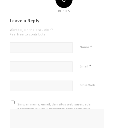
REPLIES
Leave a Reply
Want to join the discussion?
Feel free to contribute!
*
Nama
*
Email
Situs Web
Simpan nama, email, dan situs web saya pada
peramban ini untuk komentar saya berikutnya.