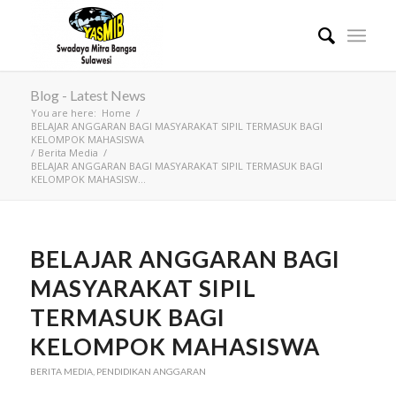
Blog - Latest News
You are here:
Home
/
BELAJAR ANGGARAN BAGI MASYARAKAT SIPIL TERMASUK BAGI
KELOMPOK MAHASISWA
/
Berita Media
/
BELAJAR ANGGARAN BAGI MASYARAKAT SIPIL TERMASUK BAGI
KELOMPOK MAHASISW...
BELAJAR ANGGARAN BAGI
MASYARAKAT SIPIL
TERMASUK BAGI
KELOMPOK MAHASISWA
BERITA MEDIA
,
PENDIDIKAN ANGGARAN