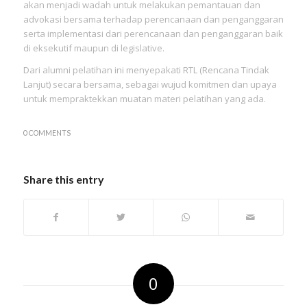
akan menjadi wadah untuk melakukan pemantauan dan
advokasi bersama terhadap perencanaan dan penganggaran
serta implementasi dari perencanaan dan penganggaran baik
di eksekutif maupun di legislative.
Dari alumni pelatihan ini menyepakati RTL (Rencana Tindak
Lanjut) secara bersama, sebagai wujud komitmen dan upaya
untuk mempraktekkan muatan materi pelatihan yang ada.
0 COMMENTS
Share this entry
0