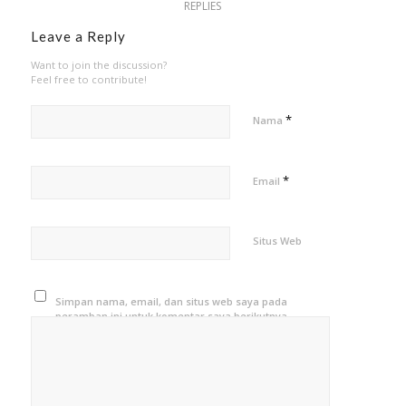
REPLIES
Leave a Reply
Want to join the discussion?
Feel free to contribute!
*
Nama
*
Email
Situs Web
Simpan nama, email, dan situs web saya pada
peramban ini untuk komentar saya berikutnya.