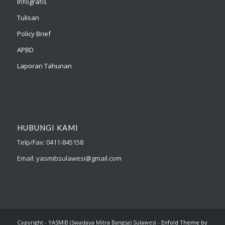
Infografis
Tulisan
Policy Brief
APBD
Laporan Tahunan
HUBUNGI KAMI
Telp/Fax: 0411-845158
Email: yasmibsulawesi@gmail.com
Copyright - YASMIB (Swadaya Mitra Bangsa) Sulawesi -
Enfold Theme by