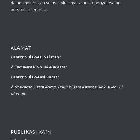
dalam melahirkan solusi-solusi nyata untuk penyelesaian
persoalan tersebut.
ALAMAT
Kantor Sulawesi Selatan :
Jl. Tamalate V No. 48 Makassar
Kantor Sulaweasi Barat :
Jl. Soekarno Hatta Komp. Bukit Wisata Karema Blok. A No. 14
Mamuju
PUBLIKASI KAMI