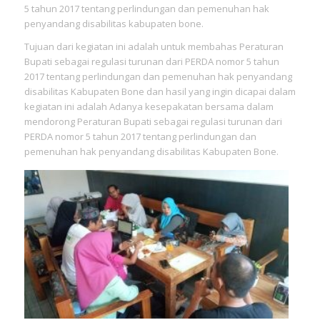
5 tahun 2017 tentang perlindungan dan pemenuhan hak
penyandang disabilitas kabupaten bone.
Tujuan dari kegiatan ini adalah untuk membahas Peraturan
Bupati sebagai regulasi turunan dari PERDA nomor 5 tahun
2017 tentang perlindungan dan pemenuhan hak penyandang
disabilitas Kabupaten Bone dan hasil yang ingin dicapai dalam
kegiatan ini adalah Adanya kesepakatan bersama dalam
mendorong Peraturan Bupati sebagai regulasi turunan dari
PERDA nomor 5 tahun 2017 tentang perlindungan dan
pemenuhan hak penyandang disabilitas Kabupaten Bone.