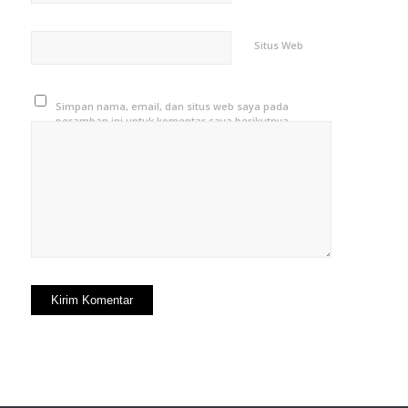
Situs Web
Simpan nama, email, dan situs web saya pada
peramban ini untuk komentar saya berikutnya.