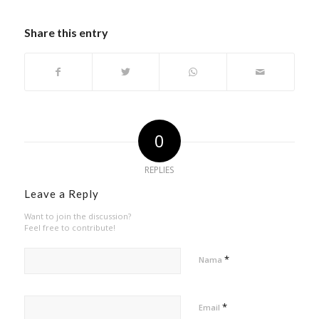
Share this entry
0
REPLIES
Leave a Reply
Want to join the discussion?
Feel free to contribute!
*
Nama
*
Email