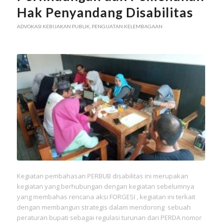
Hak Penyandang Disabilitas
ADVOKASI KEBIJAKAN PUBLIK
,
PENGUATAN KELEMBAGAAN
Kegiatan pembahasan PERBUB disabilitas ini merupakan
kegiatan yang berhubungan dengan kegiatan sebelumnya
yang membahas rencana aksi FORGESI , kegiatan ini terkait
dengan membangun strategis dalam mendorong sebuah
peraturan bupati sebagai regulasi turunan dari PERDA nomor