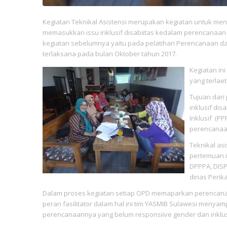
Kegiatan Teknikal Asistensi merupakan kegiatan untuk me
memasukkan issu inklusif disabiitas kedalam perencanaan p
kegiatan sebelumnya yaitu pada pelatihan Perencanaan da
terlaksana pada bulan Oktober tahun 2017.
Kegiatan in
yang terlae
Tujuan dari
inklusif di
Inklusif (PP
perencanaan
Teknikal as
pertemuan i
DPPPA, DISP
dinas Perik
Dalam proses kegiatan setiap OPD memaparkan perencana
peran fasilitator dalam hal ini tim YASMIB Sulawesi me
perencanaannya yang belum responsiive gender dan inklus