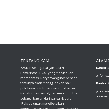
TENTANG KAMI
ALAM
YASMIB sebagai Organisasi Non
Kantor S
Pemerintah (NGO) yang merupakan
Jl. Tama
representasi Rakyat yang independen,
tentunya akan menggunakan hak
Kantor S
politiknya untuk mendorong lahirnya
Jl. Soek
transformasi sosial, dan menuntut kita
Karema B
sebagai bagian dari warga Negara
(Rakyat) untuk merefleksikan,
mengapresiasikan serta memaksa kita