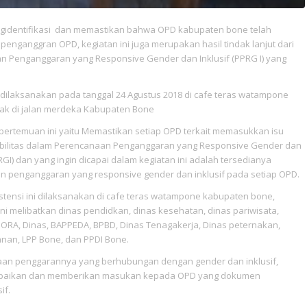
ngidentifikasi dan memastikan bahwa OPD kabupaten bone telah
enganggran OPD, kegiatan ini juga merupakan hasil tindak lanjut dari
n Penganggaran yang Responsive Gender dan Inklusif (PPRG I) yang
i dilaksanakan pada tanggal 24 Agustus 2018 di cafe teras watampone
tak di jalan merdeka Kabupaten Bone
 pertemuan ini yaitu Memastikan setiap OPD terkait memasukkan isu
sabilitas dalam Perencanaan Penganggaran yang Responsive Gender dan
RGI) dan yang ingin dicapai dalam kegiatan ini adalah tersedianya
 penganggaran yang responsive gender dan inklusif pada setiap OPD.
istensi ini dilaksanakan di cafe teras watampone kabupaten bone,
ni melibatkan dinas pendidkan, dinas kesehatan, dinas pariwisata,
ORA, Dinas, BAPPEDA, BPBD, Dinas Tenagakerja, Dinas peternakan,
anan, LPP Bone, dan PPDI Bone.
an penggarannya yang berhubungan dengan gender dan inklusif,
nyampaikan dan memberikan masukan kepada OPD yang dokumen
if.