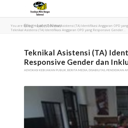
Blog - Latest News
You are here:
Home
/
Teknikal Asistensi (TA) Identifikasi Anggaran OPD ya
Teknikal Asistensi (TA) Identifikasi Anggaran OPD yang Responsive Gender...
Teknikal Asistensi (TA) Ide
Responsive Gender dan Inkl
ADVOKASI KEBIJAKAN PUBLIK
,
BERITA MEDIA
,
DISABILITAS
,
PENDIDIKAN 