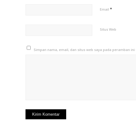
*
Email
Situs Web
Simpan nama, email, dan situs web saya pada peramban ini 