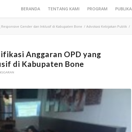
BERANDA
TENTANG KAMI
PROGRAM
PUBLIKA
ng Responsive Gender dan Inklusif di Kabupaten Bone
/
Advokasi Kebijakan Publik
/
ntifikasi Anggaran OPD yang
usif di Kabupaten Bone
ANGGARAN