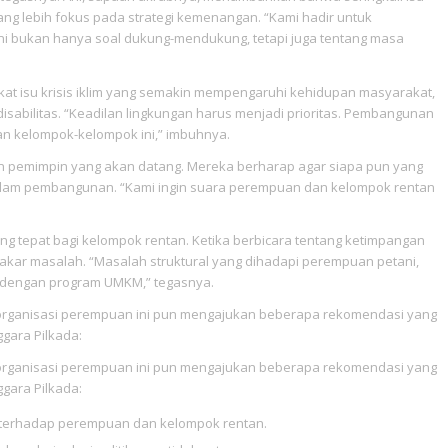
, yang lebih fokus pada strategi kemenangan. “Kami hadir untuk
 Ini bukan hanya soal dukung-mendukung, tetapi juga tentang masa
gkat isu krisis iklim yang semakin mempengaruhi kehidupan masyarakat,
sabilitas. “Keadilan lingkungan harus menjadi prioritas. Pembangunan
kan kelompok-kelompok ini,” imbuhnya.
n pemimpin yang akan datang. Mereka berharap agar siapa pun yang
alam pembangunan. “Kami ingin suara perempuan dan kelompok rentan
g tepat bagi kelompok rentan. Ketika berbicara tentang ketimpangan
h akar masalah. “Masalah struktural yang dihadapi perempuan petani,
a dengan program UMKM,” tegasnya.
 organisasi perempuan ini pun mengajukan beberapa rekomendasi yang
gara Pilkada:
 organisasi perempuan ini pun mengajukan beberapa rekomendasi yang
gara Pilkada:
 terhadap perempuan dan kelompok rentan.