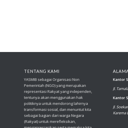
TENTANG KAMI
ALAM
YASMIB sebagai Organisasi Non
Kantor S
Pemerintah (NGO) yang merupakan
Jl. Tama
representasi Rakyat yang independen,
tentunya akan menggunakan hak
Kantor S
politiknya untuk mendorong lahirnya
Jl. Soek
transformasi sosial, dan menuntut kita
Karema B
sebagai bagian dari warga Negara
(Rakyat) untuk merefleksikan,
mengapresiasikan serta memaksa kita