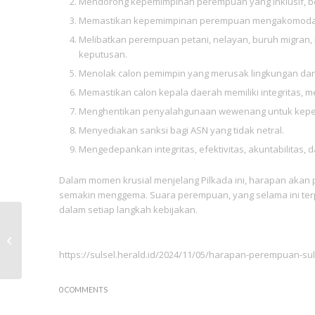
Mendorong kepemimpinan perempuan yang inklusif, bebas
Memastikan kepemimpinan perempuan mengakomodasi
Melibatkan perempuan petani, nelayan, buruh migran,
keputusan.
Menolak calon pemimpin yang merusak lingkungan dan
Memastikan calon kepala daerah memiliki integritas,
Menghentikan penyalahgunaan wewenang untuk kepent
Menyediakan sanksi bagi ASN yang tidak netral.
Mengedepankan integritas, efektivitas, akuntabilitas, 
Dalam momen krusial menjelang Pilkada ini, harapan akan p
semakin menggema. Suara perempuan, yang selama ini terp
dalam setiap langkah kebijakan.
Penerimaan
Mahasiswa KKP FISIP
Universitas
https://sulsel.herald.id/2024/11/05/harapan-perempuan-su
Muhammadiyah
Makassar Angkatan
0 COMMENTS
XXIX...