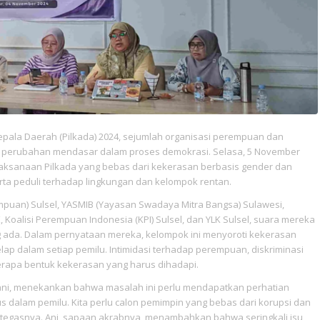
epala Daerah (Pilkada) 2024, sejumlah organisasi perempuan dan
ya perubahan mendasar dalam proses demokrasi. Selasa, 5 November
ksanaan Pilkada yang bebas dari kekerasan berbasis gender dan
rta peduli terhadap lingkungan dan kelompok rentan.
uan) Sulsel, YASMIB (Yayasan Swadaya Mitra Bangsa) Sulawesi,
 Koalisi Perempuan Indonesia (KPI) Sulsel, dan YLK Sulsel, suara mereka
 ada. Dalam pernyataan mereka, kelompok ini menyoroti kekerasan
ap dalam setiap pemilu. Intimidasi terhadap perempuan, diskriminasi
rapa bentuk kekerasan yang harus dihadapi.
yani, menekankan bahwa masalah ini perlu mendapatkan perhatian
s dalam pemilu. Kita perlu calon pemimpin yang bebas dari korupsi dan
,” tegasnya. Ani, sapaan akrabnya, menambahkan bahwa seringkali isu