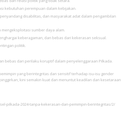
 dari relasi politik yang tidak setara.
 kebutuhan perempuan dalam kebijakan.
 penyandang disabilitas, dan masyarakat adat dalam pengambilan
 mengeksploitasi sumber daya alam.
 menghargai keberagaman, dan bebas dari kekerasan seksual.
ingan politik.
dan bebas dari perilaku koruptif dalam penyelenggaraan Pilkada.
emimpin yang berintegritas dan sensitif terhadap isu-isu gender
inggirkan, kini semakin kuat dan menuntut keadilan dan kesetaraan
lsel-pilkada-2024-tanpa-kekerasan-dan-pemimpin-berintegritas/2/