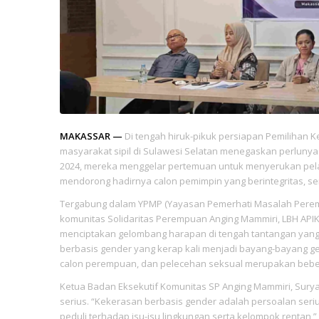
MAKASSAR —
Di tengah hiruk-pikuk persiapan Pemilihan K
masyarakat sipil di Sulawesi Selatan menegaskan perlun
2024, mereka menggelar pertemuan untuk menyerukan pela
mendorong hadirnya calon pemimpin yang berintegritas, se
Tergabung dalam YPMP (Yayasan Pemerhati Masalah Peremp
komunitas Solidaritas Perempuan Anging Mammiri, LBH APIK,
menciptakan gelombang harapan di tengah tantangan yang
berbasis gender yang kerap kali menjadi bayang-bayang gel
calon perempuan, dan pelecehan seksual merupakan bebe
Ketua Badan Eksekutif Komunitas SP Anging Mammiri, Sur
serius. “Kekerasan berbasis gender adalah persoalan seriu
peduli terhadap isu-isu lingkungan serta kelompok rentan