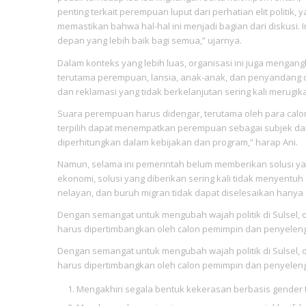
penting terkait perempuan luput dari perhatian elit politik
memastikan bahwa hal-hal ini menjadi bagian dari diskusi.
depan yang lebih baik bagi semua,” ujarnya.
Dalam konteks yang lebih luas, organisasi ini juga mengan
terutama perempuan, lansia, anak-anak, dan penyandang di
dan reklamasi yang tidak berkelanjutan sering kali merugi
Suara perempuan harus didengar, terutama oleh para calo
terpilih dapat menempatkan perempuan sebagai subjek d
diperhitungkan dalam kebijakan dan program,” harap Ani.
Namun, selama ini pemerintah belum memberikan solusi yan
ekonomi, solusi yang diberikan sering kali tidak menyentu
nelayan, dan buruh migran tidak dapat diselesaikan hany
Dengan semangat untuk mengubah wajah politik di Sulsel,
harus dipertimbangkan oleh calon pemimpin dan penyeleng
Dengan semangat untuk mengubah wajah politik di Sulsel,
harus dipertimbangkan oleh calon pemimpin dan penyeleng
Mengakhiri segala bentuk kekerasan berbasis gender