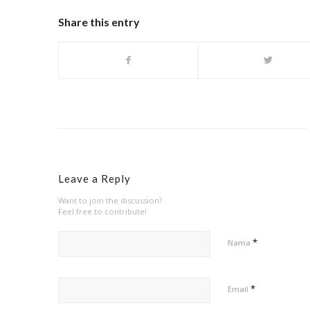
Share this entry
Leave a Reply
Want to join the discussion?
Feel free to contribute!
*
Nama
*
Email