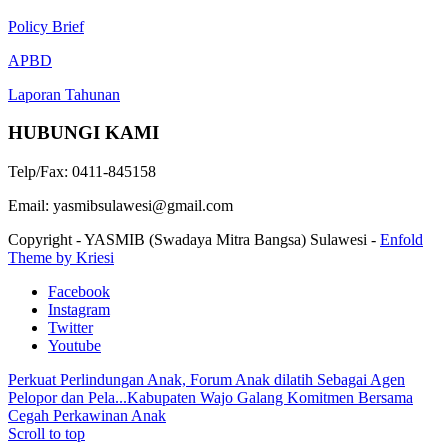
Policy Brief
APBD
Laporan Tahunan
HUBUNGI KAMI
Telp/Fax: 0411-845158
Email: yasmibsulawesi@gmail.com
Copyright - YASMIB (Swadaya Mitra Bangsa) Sulawesi -
Enfold
Theme by Kriesi
Facebook
Instagram
Twitter
Youtube
Perkuat Perlindungan Anak, Forum Anak dilatih Sebagai Agen
Pelopor dan Pela...
Kabupaten Wajo Galang Komitmen Bersama
Cegah Perkawinan Anak
Scroll to top