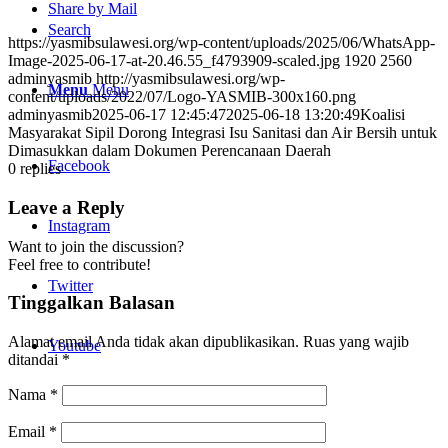
Share by Mail
Search
https://yasmibsulawesi.org/wp-content/uploads/2025/06/WhatsApp-
Image-2025-06-17-at-20.46.55_f4793909-scaled.jpg
1920
2560
adminyasmib
http://yasmibsulawesi.org/wp-
Menu
Menu
content/uploads/2022/07/Logo-YASMIB-300x160.png
adminyasmib
2025-06-17 12:45:47
2025-06-18 13:20:49
Koalisi
Masyarakat Sipil Dorong Integrasi Isu Sanitasi dan Air Bersih untuk
Dimasukkan dalam Dokumen Perencanaan Daerah
Facebook
0
replies
Leave a Reply
Instagram
Want to join the discussion?
Feel free to contribute!
Twitter
Tinggalkan Balasan
Alamat email Anda tidak akan dipublikasikan.
Ruas yang wajib
Youtube
ditandai
*
Nama
*
Email
*