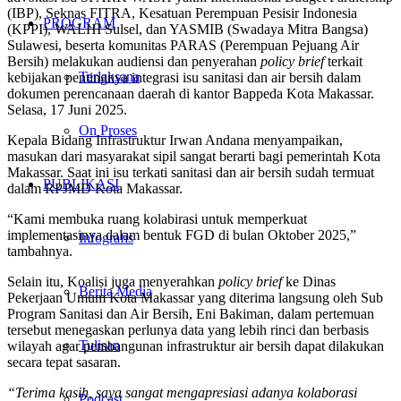
(IBP), Seknas FITRA, Kesatuan Perempuan Pesisir Indonesia
PROGRAM
(KPPI), WALHI Sulsel, dan YASMIB (Swadaya Mitra Bangsa)
Sulawesi, beserta komunitas PARAS (Perempuan Pejuang Air
Bersih) melakukan audiensi dan penyerahan
policy brief
terkait
Terlaksana
kebijakan pentingnya integrasi isu sanitasi dan air bersih dalam
dokumen perencanaan daerah di kantor Bappeda Kota Makassar.
Selasa, 17 Juni 2025.
On Proses
Kepala Bidang Infrastruktur Irwan Andana menyampaikan,
masukan dari masyarakat sipil sangat berarti bagi pemerintah Kota
Makassar. Saat ini isu terkati sanitasi dan air bersih sudah termuat
PUBLIKASI
dalam RPJMD Kota Makassar.
“Kami membuka ruang kolabirasi untuk memperkuat
implementasinya dalam bentuk FGD di bulan Oktober 2025,”
Infografis
tambahnya.
Selain itu, Koalisi juga menyerahkan
policy brief
ke Dinas
Berita Media
Pekerjaan Umum Kota Makassar yang diterima langsung oleh Sub
Program Sanitasi dan Air Bersih, Eni Bakiman, dalam pertemuan
tersebut menegaskan perlunya data yang lebih rinci dan berbasis
Tulisan
wilayah agar pembangunan infrastruktur air bersih dapat dilakukan
secara tepat sasaran.
“Terima kasih, saya sangat mengapresiasi adanya kolaborasi
Podcast