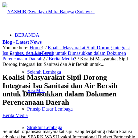
BERANDA
Blog - Latest News
You are here:
Home
1
/
Koalisi Masyarakat Sipil Dorong Integrasi
Isu Sanitasi dan Air Bersih untuk Dimasukkan dalam Dokumen
TENTANG KAMI
Perencanaan Daerah
2
/
Berita Media
3
/
Koalisi Masyarakat Sipil
Dorong Integrasi Isu Sanitasi dan Air Bersih untuk...
Sejarah Lembaga
Koalisi Masyarakat Sipil Dorong
Integrasi Isu Sanitasi dan Air Bersih
Visi Misi
untuk Dimasukkan dalam Dokumen
Perencanaan Daerah
Prinsip Dasar Lembaga
Berita Media
Struktur Lembaga
Sejumlah organisasi masyarakat sipil yang tergabung dalam koalisi
advokasi isu SPARK WASH yakni International Budget Partnership