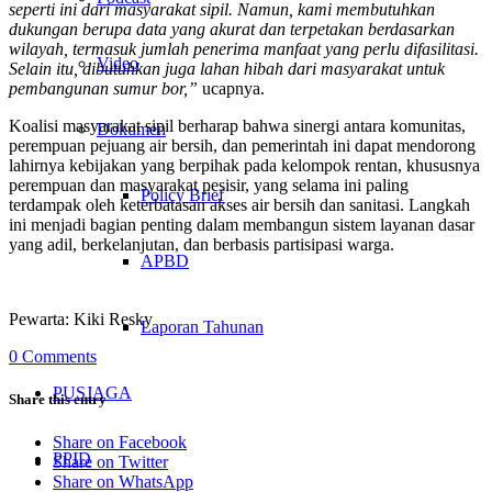
seperti ini dari masyarakat sipil. Namun, kami membutuhkan
dukungan berupa data yang akurat dan terpetakan berdasarkan
wilayah, termasuk jumlah penerima manfaat yang perlu difasilitasi.
Video
Selain itu, dibutuhkan juga lahan hibah dari masyarakat untuk
pembangunan sumur bor,”
ucapnya.
Koalisi masyarakat sipil berharap bahwa sinergi antara komunitas,
Dokumen
perempuan pejuang air bersih, dan pemerintah ini dapat mendorong
lahirnya kebijakan yang berpihak pada kelompok rentan, khususnya
perempuan dan masyarakat pesisir, yang selama ini paling
Policy Brief
terdampak oleh keterbatasan akses air bersih dan sanitasi. Langkah
ini menjadi bagian penting dalam membangun sistem layanan dasar
yang adil, berkelanjutan, dan berbasis partisipasi warga.
APBD
Pewarta: Kiki Resky
Laporan Tahunan
0 Comments
PUSJAGA
Share this entry
Share on Facebook
PPID
Share on Twitter
Share on WhatsApp