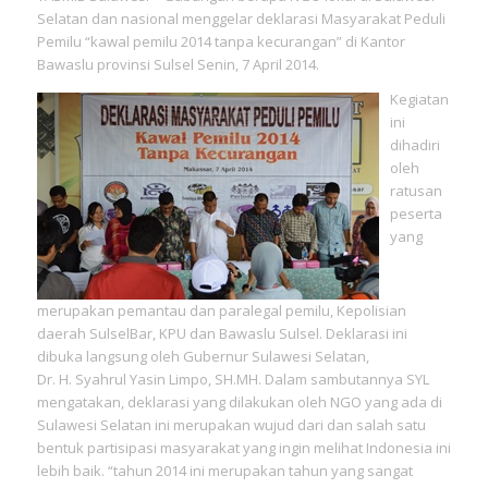
Selatan dan nasional menggelar deklarasi Masyarakat Peduli
Pemilu “kawal pemilu 2014 tanpa kecurangan” di Kantor
Bawaslu provinsi Sulsel Senin, 7 April 2014.
Kegiatan
ini
dihadiri
oleh
ratusan
peserta
yang
merupakan pemantau dan paralegal pemilu, Kepolisian
daerah SulselBar, KPU dan Bawaslu Sulsel. Deklarasi ini
dibuka langsung oleh Gubernur Sulawesi Selatan,
Dr. H. Syahrul Yasin Limpo, SH.MH. Dalam sambutannya SYL
mengatakan, deklarasi yang dilakukan oleh NGO yang ada di
Sulawesi Selatan ini merupakan wujud dari dan salah satu
bentuk partisipasi masyarakat yang ingin melihat Indonesia ini
lebih baik. “tahun 2014 ini merupakan tahun yang sangat