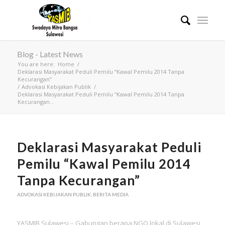
Blog - Latest News
You are here:
Home
/
Deklarasi Masyarakat Peduli Pemilu “Kawal Pemilu 2014 Tanpa
Kecurangan”
/
Advokasi Kebijakan Publik
/
Deklarasi Masyarakat Peduli Pemilu “Kawal Pemilu 2014 Tanpa
Kecurangan...
Deklarasi Masyarakat Peduli
Pemilu “Kawal Pemilu 2014
Tanpa Kecurangan”
ADVOKASI KEBIJAKAN PUBLIK
,
BERITA MEDIA
YASMIB Sulawesi – Gabungan berapa NGO lokal di Sulawesi