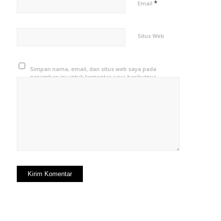
*
Email
Situs Web
Simpan nama, email, dan situs web saya pada
peramban ini untuk komentar saya berikutnya.