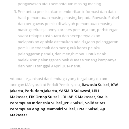
pengawasan atau pemantauan masing-masing.
Pemantau pemilu akan memberikan informasi dan data
hasil pemantauan masing-masing kepada Bawaslu Sulsel
dan pengawas pemilu di wilayah pemantauan masing-
masing terkait jalannya proses pemungutan, perhitungan
suara rekapitulasi suara dan secepatnya akan
melaporkan apabila ditemukan ada dugaan pelanggaran
pemilu. Mendesak dan mengutuk keras pelaku
pelanggaran pemilu, dan menghimbau untuk tidak
melakukan pelanggaran baik di masa tenang kampanye
dan hari H tanggal 9 April 2014 nanti.
Adapun organisasi dan lembaga yang tergabung dalam
Jaringan MAsyarakat Peduli Pemilu yaitu,
Bawaslu Sulsel, ICW
Jakarta
,
Perludem Jakarta
,
YASMIB Sulawesi
,
LBH
Makassar
,
FIK Ornop Sulsel
,
LBH APIK Makassar,
Koalisi
Perempuan Indonesia Sulsel
,
JPPR Suls
el,
Solidaritas
Perempuan Anging Mammiri Sulsel
,
FPMP Sulsel
,
AJI
Makassar
.