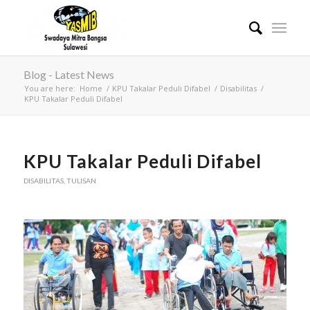
Blog - Latest News
You are here:
Home
/
KPU Takalar Peduli Difabel
/
Disabilitas
/
KPU Takalar Peduli Difabel
KPU Takalar Peduli Difabel
DISABILITAS
,
TULISAN