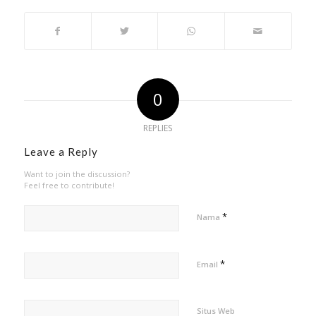
0
REPLIES
Leave a Reply
Want to join the discussion?
Feel free to contribute!
*
Nama
*
Email
Situs Web