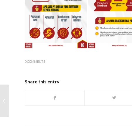
0 COMMENTS
Share this entry
Memutus Rantai
Korupsi, ICW Bersama
YASMIB Sulawesi Latih
APIP Maros