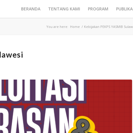
BERANDA
TENTANG KAMI
PROGRAM
PUBLIKA
You are here:
Home
/
Kebijakan PEKPS YASMIB Sulaw
lawesi