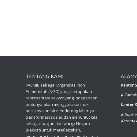
TENTANG KAMI
ALAM
YASMIB sebagai Organisasi Non
Kantor S
Pemerintah (NGO) yang merupakan
Jl. Tama
representasi Rakyat yang independen,
tentunya akan menggunakan hak
Kantor S
politiknya untuk mendorong lahirnya
Jl. Soek
transformasi sosial, dan menuntut kita
Karema B
sebagai bagian dari warga Negara
(Rakyat) untuk merefleksikan,
mengapresiasikan serta memaksa kita